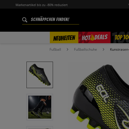
Markenartikel bis zu -80% reduziert
%
TOP 10
DEALS
NEUHEITEN
HOT
Fußball
Fußballschuhe
Kunstrasen