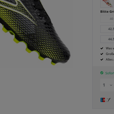
Bitte G
40
42,
44,
Was w
Große
Alles
Sofort