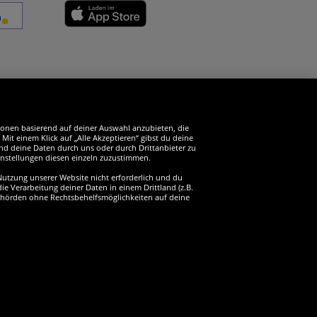
erde SportSpar-Fan!
tionen basierend auf deiner Auswahl anzubieten, die
it einem Klick auf „Alle Akzeptieren“ gibst du deine
und deine Daten durch uns oder durch Drittanbieter zu
instellungen diesen einzeln zuzustimmen.
 Nutzung unserer Website nicht erforderlich und du
ie Verarbeitung deiner Daten in einem Drittland (z.B.
sbehörden ohne Rechtsbehelfsmöglichkeiten auf deine
behalten
2
rwertsteuer
Preis gilt nur für Kunden mit einer aktiven SparClub-