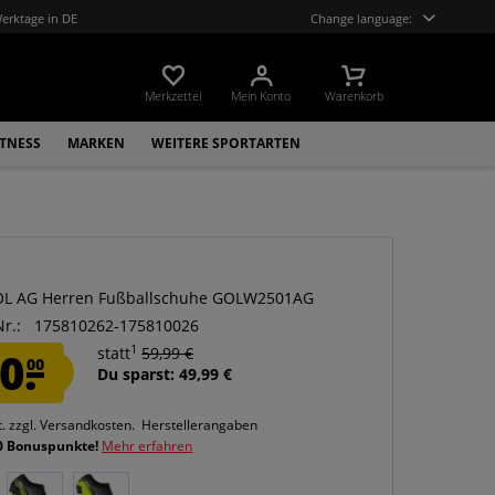
Werktage in DE
Change language:
Merkzettel
Mein Konto
Warenkorb
ITNESS
MARKEN
WEITERE SPORTARTEN
OL AG Herren Fußballschuhe GOLW2501AG
Nr.:
175810262-175810026
1
0.
statt
59,99 €
00
Du sparst: 49,99 €
t.
zzgl. Versandkosten.
Herstellerangaben
0 Bonuspunkte!
Mehr erfahren