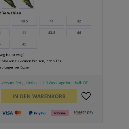
röße wählen
40,5
41
42
5
43
43,5
44
5
45
eg ist, ist weg!
 Marken zu kleinen Preisen, jeden Tag
 ab Lager verfügbar
 versandfertig, Lieferzeit 1-3 Werktage innerhalb DE
IN DEN
WARENKORB