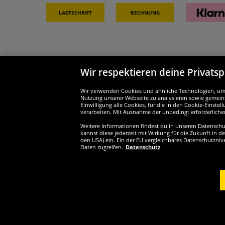
Lastschrift
Rechnung
Wir respektieren deine Privats
Partner & Sicherheit
Wir si
Wir verwenden Cookies und ähnliche Technologien, um d
Nutzung unserer Webseite zu analysieren sowie gemeins
Einwilligung alle Cookies, für die in den Cookie-Einst
verarbeiten. Mit Ausnahme der unbedingt erforderliche
Weitere Informationen findest du in unseren Datenschutz
Widerruf
kannst diese jederzeit mit Wirkung für die Zukunft in d
den USA) ein. Ein der EU vergleichbares Datenschutzniv
Daten zugreifen.
Datenschutz
Widerruf
Copyrig
1
*Alle Preise inkl. gesetzl. Mehrwertsteuer zzgl.
Versandkosten
A