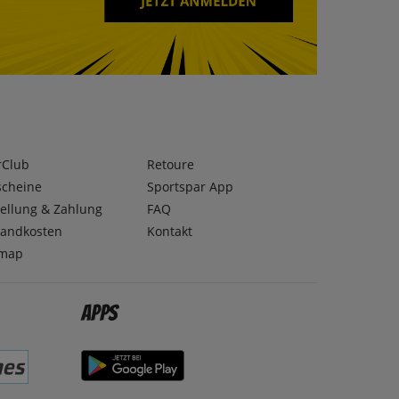
rClub
Retoure
scheine
Sportspar App
ellung & Zahlung
FAQ
sandkosten
Kontakt
emap
Apps