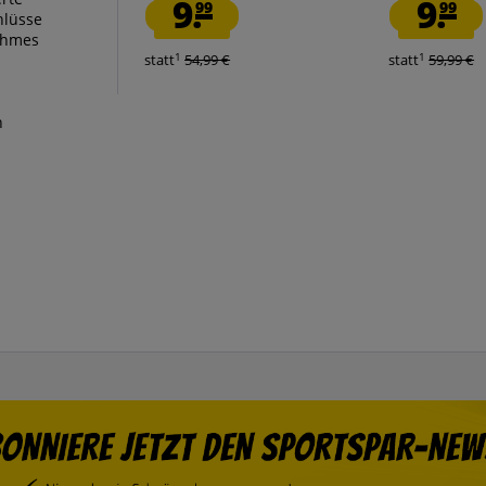
9.
9.
99
99
hlüsse
ehmes
1
1
statt
54,99 €
statt
59,99 €
n