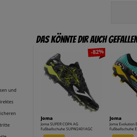
Das könnte dir auch gefalle
-82%
asen und
irektes
sicheren
Joma
Joma
Joma SUPER COPA AG
Joma Evolution 
ritte
Fußballschuhe SUPW2401AGC
Fußballschuhe
erte