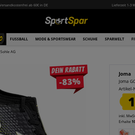
Versandkostenfrei ab 60€ in DE
Lieferzeit 1-3 
0
FUSSBALL
MODE & SPORTSWEAR
SCHUHE
SPARWELT
F
-Sohle AG
Dein Rabatt
Joma
-83%
Joma G
Artikel-
1
inkl. MwS
Erhalte
1