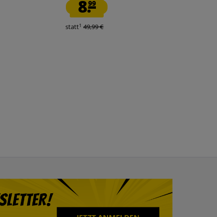
8.
11.
99
99
1
1
statt
49,99 €
statt
49,99 €