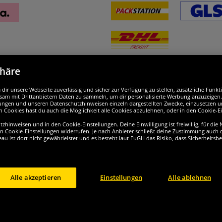
phäre
nd ausgezeichnet
W
ir unsere Webseite zuverlässig und sicher zur Verfügung zu stellen, zusätzliche Funk
am mit Drittanbietern Daten zu sammeln, um dir personalisierte Werbung anzuzeigen. M
ellungen und unseren Datenschutzhinweisen einzeln dargestellten Zwecke, einzusetzen 
n Cookies hast du auch die Möglichkeit alle Cookies abzulehnen, oder in den Cookie-E
hinweisen und in den Cookie-Einstellungen. Deine Einwilligung ist freiwillig, für die
en Cookie-Einstellungen widerrufen. Je nach Anbieter schließt deine Zustimmung auch d
eau ist dort nicht gewährleistet und es besteht laut EuGH das Risiko, dass Sicherheit
Alle akzeptieren
Einstellungen
Alle ablehnen
ht © 2024 Sportspar GmbH, Gustav-Adolf-Ring 7, 04838 Eilenburg DE - Alle Rechte vor
ktuelle oder ehemalige unverbindliche Preisempfehlung des Herstellers inklusive Meh
Mitgliedschaft