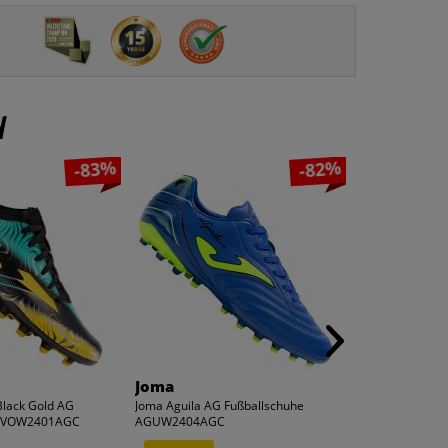
n
-83%
-82%
Joma
Joma
Black Gold AG
Joma Aguila AG Fußballschuhe
Joma Dribling S
 EVOW2401AGC
AGUW2404AGC
Multinocken...