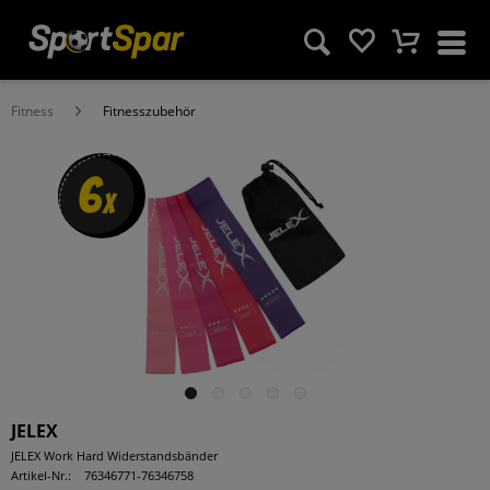
Fitness
Fitnesszubehör
6
x
JELEX
JELEX Work Hard Widerstandsbänder
Artikel-Nr.:
76346771-76346758