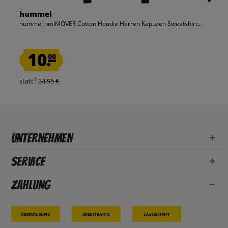
hummel
hummel hmlMOVER Cotton Hoodie Herren Kapuzen Sweatshirt...
10.
00
1
statt
34,95 €
Unternehmen
Service
Zahlung
Überweisung
Kreditkarte
Lastschrift