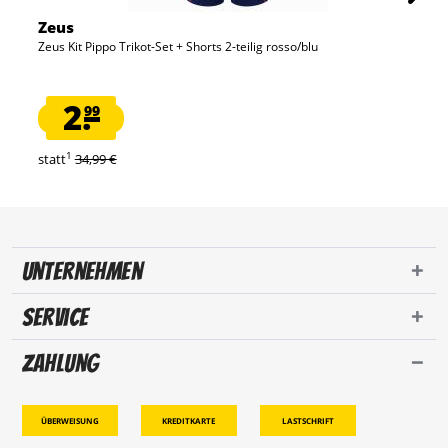
Zeus
Zeus Kit Pippo Trikot-Set + Shorts 2-teilig rosso/blu
2.
99
1
statt
34,99 €
Unternehmen
Service
Zahlung
Überweisung
Kreditkarte
Lastschrift