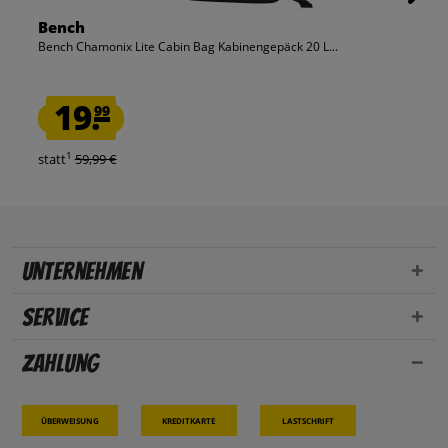
Bench
Bench Chamonix Lite Cabin Bag Kabinengepäck 20 L...
19.
99
1
statt
59,99 €
Unternehmen
Service
Zahlung
Überweisung
Kreditkarte
Lastschrift