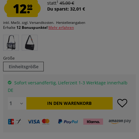
1
12.
statt
45,00 €
99
Du sparst: 32,01 €
inkl. MwSt.
zzgl. Versandkosten.
Herstellerangaben
Erhalte
12 Bonuspunkte!
Mehr erfahren
Größe
Einheitsgröße
Sofort versandfertig, Lieferzeit 1-3 Werktage innerhalb
DE
IN DEN
WARENKORB