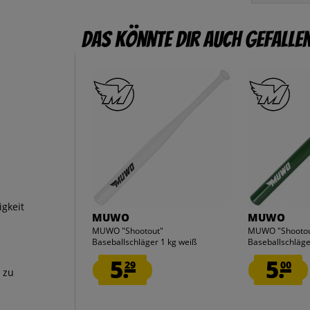
Das könnte dir auch gefalle
igkeit
MUWO
MUWO
MUWO "Shootout"
MUWO "Shootou
Baseballschläger 1 kg weiß
Baseballschläge
5.
5.
29
00
 zu