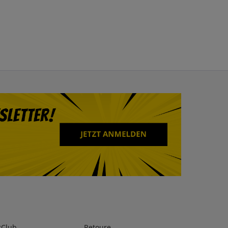
rClub
Retoure