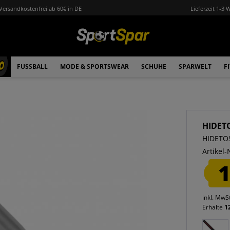
Versandkostenfrei ab 60€ in DE
Lieferzeit 1-3 
0
FUSSBALL
MODE & SPORTSWEAR
SCHUHE
SPARWELT
F
HIDET
HIDETOS
Artikel-
1
inkl. MwS
Erhalte
1