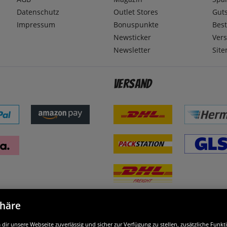
Datenschutz
Outlet Stores
Gut
Impressum
Bonuspunkte
Best
Newsticker
Ver
Newsletter
Sit
Versand
phäre
nd ausgezeichnet
W
ir unsere Webseite zuverlässig und sicher zur Verfügung zu stellen, zusätzliche Funk