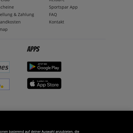
scheine
Sportspar App
ellung & Zahlung
FAQ
sandkosten
Kontakt
emap
Apps
erde SportSpar-Fan!
tionen basierend auf deiner Auswahl anzubieten, die