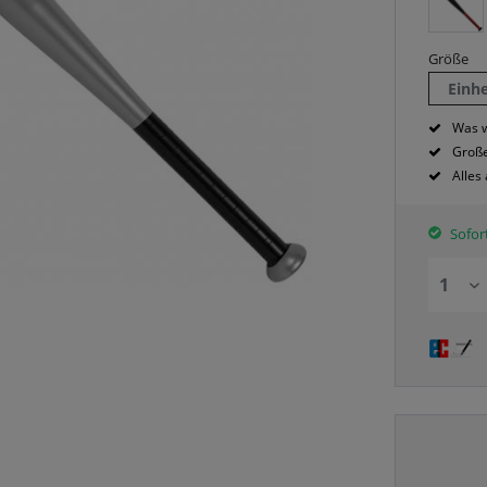
Größe
Einh
Was w
Große
Alles
Sofort