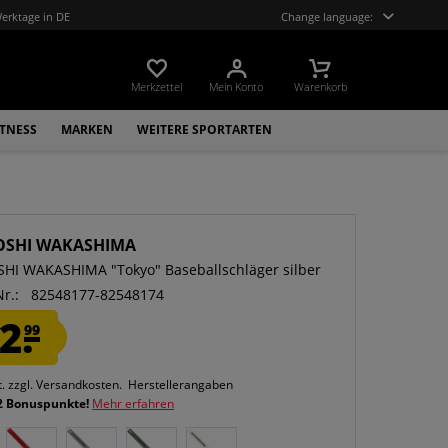
Werktage in DE
Change language:
Merkzettel
Mein Konto
Warenkorb
ITNESS
MARKEN
WEITERE SPORTARTEN
OSHI WAKASHIMA
HI WAKASHIMA "Tokyo" Baseballschläger silber
Nr.:
82548177-82548174
2.
99
t.
zzgl. Versandkosten.
Herstellerangaben
2 Bonuspunkte!
Mehr erfahren