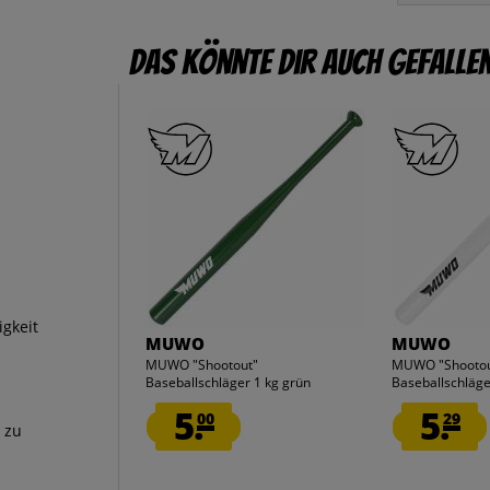
Das könnte dir auch gefalle
igkeit
MUWO
MUWO
MUWO "Shootout"
MUWO "Shootou
Baseballschläger 1 kg grün
Baseballschläge
5.
5.
00
29
 zu