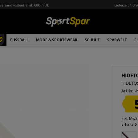
Versandkostenfrei ab 60€ in DE
Lieferzeit 1-3 
0
FUSSBALL
MODE & SPORTSWEAR
SCHUHE
SPARWELT
F
HIDET
HIDETOS
Artikel-
inkl. MwS
Erhalte
5