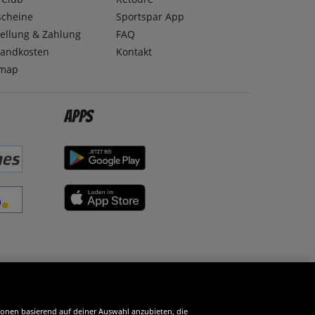
scheine
Sportspar App
ellung & Zahlung
FAQ
sandkosten
Kontakt
emap
Apps
erde SportSpar-Fan!
tionen basierend auf deiner Auswahl anzubieten, die