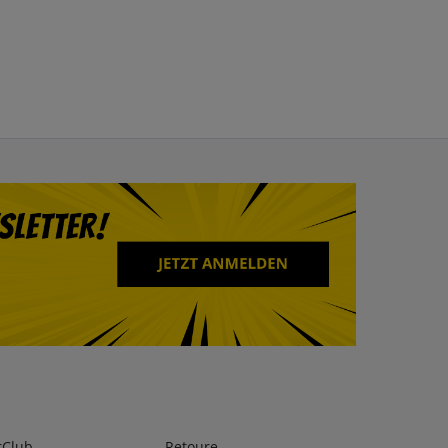
rClub
Retoure