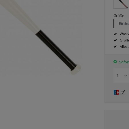
Größe
Einh
Was w
Große
Alles
Sofort