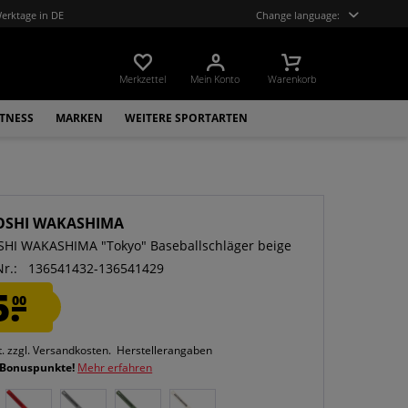
Werktage in DE
Change language:
Merkzettel
Mein Konto
Warenkorb
ITNESS
MARKEN
WEITERE SPORTARTEN
OSHI WAKASHIMA
HI WAKASHIMA "Tokyo" Baseballschläger beige
Nr.:
136541432-136541429
5.
00
t.
zzgl. Versandkosten.
Herstellerangaben
 Bonuspunkte!
Mehr erfahren