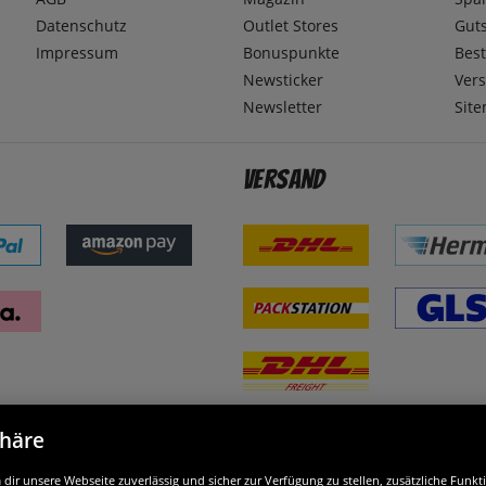
Datenschutz
Outlet Stores
Gut
Impressum
Bonuspunkte
Best
Newsticker
Ver
Newsletter
Sit
Versand
phäre
nd ausgezeichnet
W
ir unsere Webseite zuverlässig und sicher zur Verfügung zu stellen, zusätzliche Funk