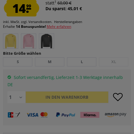
1
14.
statt
60,00 €
99
Du sparst: 45,01 €
inkl. MwSt.
zzgl. Versandkosten.
Herstellerangaben
Erhalte
14 Bonuspunkte!
Mehr erfahren
Bitte Größe wählen
S
M
L
XL
Sofort versandfertig, Lieferzeit 1-3 Werktage innerhalb
DE
IN DEN
WARENKORB