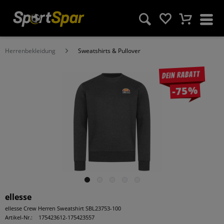
Herrenbekleidung
Sweatshirts & Pullover
Dein Rabatt
-75%
ellesse
ellesse Crew Herren Sweatshirt SBL23753-100
Artikel-Nr.:
175423612-175423557