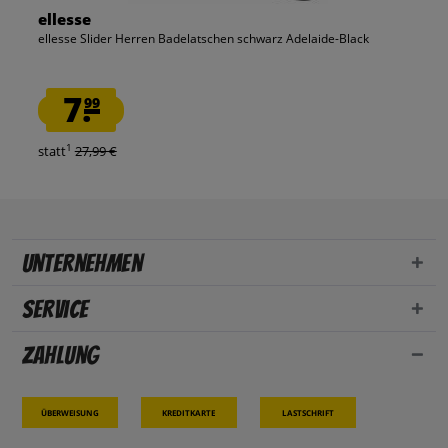
ellesse
ellesse Slider Herren Badelatschen schwarz Adelaide-Black
7.
99
1
statt
27,99 €
Unternehmen
Service
Zahlung
Überweisung
Kreditkarte
Lastschrift