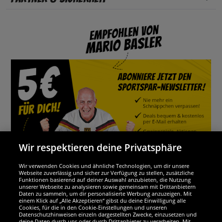
Wir respektieren deine Privatsphäre
Wir verwenden Cookies und ähnliche Technologien, um dir unsere
Webseite zuverlässig und sicher zur Verfügung zu stellen, zusätzliche
Funktionen basierend auf deiner Auswahl anzubieten, die Nutzung
Wir sind ausgezeichnet
unserer Webseite zu analysieren sowie gemeinsam mit Drittanbietern
Daten zu sammeln, um dir personalisierte Werbung anzuzeigen. Mit
einem Klick auf „Alle Akzeptieren“ gibst du deine Einwilligung alle
Cookies, für die in den Cookie-Einstellungen und unseren
Datenschutzhinweisen einzeln dargestellten Zwecke, einzusetzen und
deine Daten durch uns oder durch Drittanbieter zu verarbeiten. Mit