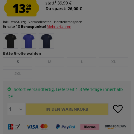
1
13.
statt
39,99 €
99
Du sparst: 26,00 €
inkl. MwSt.
zzgl. Versandkosten.
Herstellerangaben
Erhalte
13 Bonuspunkte!
Mehr erfahren
Bitte Größe wählen
S
M
L
XL
2XL
Sofort versandfertig, Lieferzeit 1-3 Werktage innerhalb
DE
IN DEN
WARENKORB