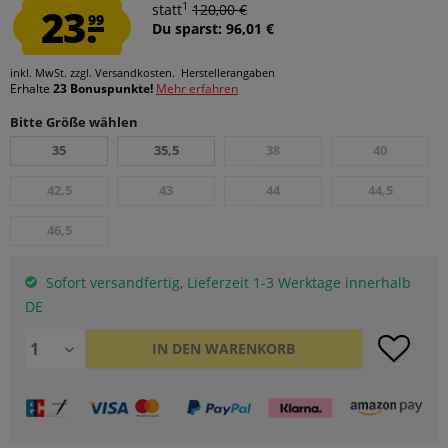
1
23.
statt
120,00 €
99
Du sparst: 96,01 €
inkl. MwSt.
zzgl. Versandkosten.
Herstellerangaben
Erhalte
23 Bonuspunkte!
Mehr erfahren
Bitte Größe wählen
35
35,5
38
40
42,5
43
44
44,5
46,5
Sofort versandfertig, Lieferzeit 1-3 Werktage innerhalb
DE
IN DEN
WARENKORB