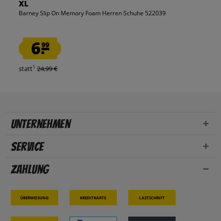
XL
Barney Slip On Memory Foam Herren Schuhe 522039
6.
99
1
statt
24,99 €
Unternehmen
Service
Zahlung
Überweisung
Kreditkarte
Lastschrift