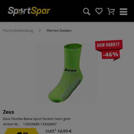
Herrenbekleidung
Herren Socken
Dein Rabatt
-46%
Zeus
Zeus Tecnika Bassa Sport Socken neon grün
Artikel-Nr.:
133028689-133028687
1
statt
12,99 €
99