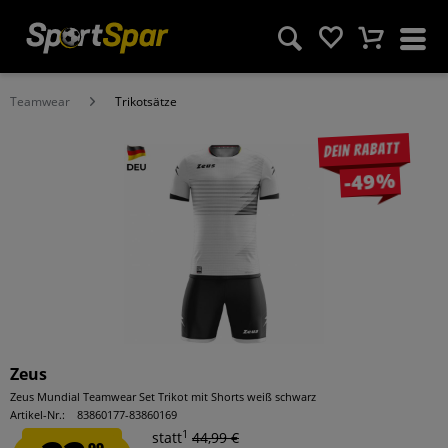
Teamwear
Trikotsätze
Dein Rabatt
-49%
Zeus
Zeus Mundial Teamwear Set Trikot mit Shorts weiß schwarz
Artikel-Nr.:
83860177-83860169
1
statt
44,99 €
99