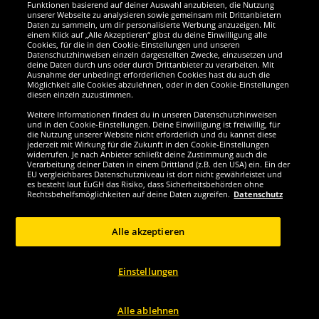
Funktionen basierend auf deiner Auswahl anzubieten, die Nutzung
Wir sind ausgezeichnet
unserer Webseite zu analysieren sowie gemeinsam mit Drittanbietern
Daten zu sammeln, um dir personalisierte Werbung anzuzeigen. Mit
einem Klick auf „Alle Akzeptieren“ gibst du deine Einwilligung alle
Cookies, für die in den Cookie-Einstellungen und unseren
Datenschutzhinweisen einzeln dargestellten Zwecke, einzusetzen und
deine Daten durch uns oder durch Drittanbieter zu verarbeiten. Mit
Ausnahme der unbedingt erforderlichen Cookies hast du auch die
Möglichkeit alle Cookies abzulehnen, oder in den Cookie-Einstellungen
diesen einzeln zuzustimmen.
Weitere Informationen findest du in unseren Datenschutzhinweisen
und in den Cookie-Einstellungen. Deine Einwilligung ist freiwillig, für
die Nutzung unserer Website nicht erforderlich und du kannst diese
jederzeit mit Wirkung für die Zukunft in den Cookie-Einstellungen
widerrufen. Je nach Anbieter schließt deine Zustimmung auch die
Verarbeitung deiner Daten in einem Drittland (z.B. den USA) ein. Ein der
Werde SportSpar-Fan!
EU vergleichbares Datenschutzniveau ist dort nicht gewährleistet und
es besteht laut EuGH das Risiko, dass Sicherheitsbehörden ohne
Rechtsbehelfsmöglichkeiten auf deine Daten zugreifen.
Datenschutz
Alle akzeptieren
Copyright © 2024 Sportspar GmbH, Gustav-Adolf-Ring 7, 04838 Eilenburg DE -
Alle Rechte vorbehalten
Einstellungen
1
*Alle Preise inkl. gesetzl. Mehrwertsteuer zzgl.
Versandkosten
Aktuelle oder
ehemalige unverbindliche Preisempfehlung des Herstellers inklusive
2
Mehrwertsteuer
Preis gilt nur für Kunden mit einer aktiven SparClub-
Mitgliedschaft
Alle ablehnen