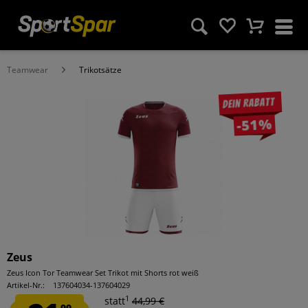
Teamwear
Trikotsätze
Dein Rabatt
-51%
Zeus
Zeus Icon Tor Teamwear Set Trikot mit Shorts rot weiß
Artikel-Nr.:
137604034-137604029
1
statt
44,99 €
99