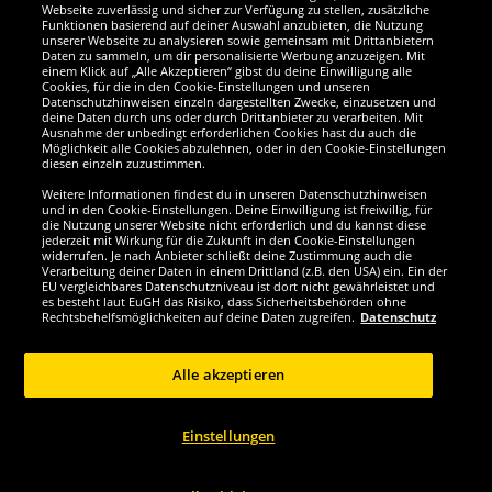
Webseite zuverlässig und sicher zur Verfügung zu stellen, zusätzliche
Funktionen basierend auf deiner Auswahl anzubieten, die Nutzung
Wir sind ausgezeichnet
unserer Webseite zu analysieren sowie gemeinsam mit Drittanbietern
Daten zu sammeln, um dir personalisierte Werbung anzuzeigen. Mit
einem Klick auf „Alle Akzeptieren“ gibst du deine Einwilligung alle
Cookies, für die in den Cookie-Einstellungen und unseren
Datenschutzhinweisen einzeln dargestellten Zwecke, einzusetzen und
deine Daten durch uns oder durch Drittanbieter zu verarbeiten. Mit
Ausnahme der unbedingt erforderlichen Cookies hast du auch die
Möglichkeit alle Cookies abzulehnen, oder in den Cookie-Einstellungen
diesen einzeln zuzustimmen.
Weitere Informationen findest du in unseren Datenschutzhinweisen
und in den Cookie-Einstellungen. Deine Einwilligung ist freiwillig, für
die Nutzung unserer Website nicht erforderlich und du kannst diese
jederzeit mit Wirkung für die Zukunft in den Cookie-Einstellungen
widerrufen. Je nach Anbieter schließt deine Zustimmung auch die
Verarbeitung deiner Daten in einem Drittland (z.B. den USA) ein. Ein der
Werde SportSpar-Fan!
EU vergleichbares Datenschutzniveau ist dort nicht gewährleistet und
es besteht laut EuGH das Risiko, dass Sicherheitsbehörden ohne
Rechtsbehelfsmöglichkeiten auf deine Daten zugreifen.
Datenschutz
Alle akzeptieren
Copyright © 2024 Sportspar GmbH, Gustav-Adolf-Ring 7, 04838 Eilenburg DE -
Alle Rechte vorbehalten
Einstellungen
1
*Alle Preise inkl. gesetzl. Mehrwertsteuer zzgl.
Versandkosten
Aktuelle oder
ehemalige unverbindliche Preisempfehlung des Herstellers inklusive
2
Mehrwertsteuer
Preis gilt nur für Kunden mit einer aktiven SparClub-