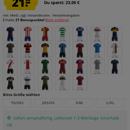
21.
Du sparst: 23,00 €
inkl. MwSt.
zzgl. Versandkosten.
Herstellerangaben
Erhalte
21 Bonuspunkte!
Mehr erfahren
Bitte Größe wählen
YS/3XS
2XS/XS
S/M
L/XL
Sofort versandfertig, Lieferzeit 1-3 Werktage innerhalb
DE