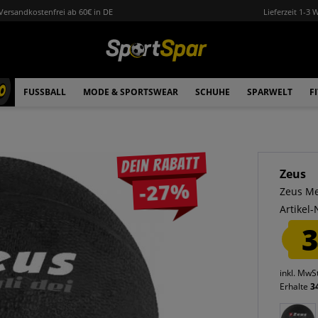
Versandkostenfrei ab 60€ in DE
Lieferzeit 1-3 
0
FUSSBALL
MODE & SPORTSWEAR
SCHUHE
SPARWELT
F
Dein Rabatt
Zeus
-27%
Zeus Me
Artikel-
3
inkl. MwS
Erhalte
3