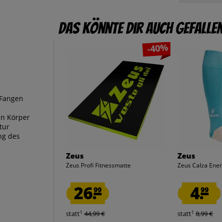
Das könnte dir auch gefalle
-40%
 Fangen
n Körper
tur
ng des
Zeus
Zeus
Zeus Profi Fitnessmatte
Zeus Calza Ener
26.
4.
99
99
1
1
statt
44,99 €
statt
8,99 €