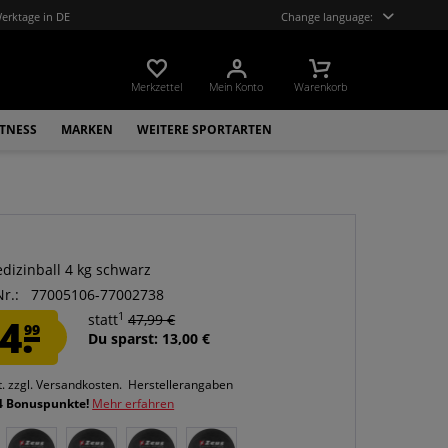
Werktage in DE
Change language:
Merkzettel
Mein Konto
Warenkorb
ITNESS
MARKEN
WEITERE SPORTARTEN
dizinball 4 kg schwarz
Nr.:
77005106-77002738
1
4.
statt
47,99 €
99
Du sparst: 13,00 €
t.
zzgl. Versandkosten.
Herstellerangaben
4 Bonuspunkte!
Mehr erfahren