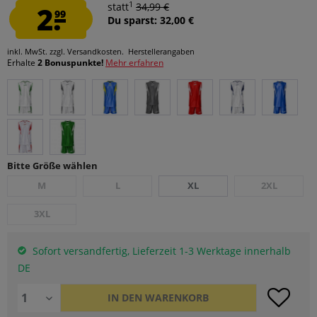
1
2.
statt
34,99 €
99
Du sparst: 32,00 €
inkl. MwSt.
zzgl. Versandkosten.
Herstellerangaben
Erhalte
2 Bonuspunkte!
Mehr erfahren
Bitte Größe wählen
M
L
XL
2XL
3XL
Sofort versandfertig, Lieferzeit 1-3 Werktage innerhalb
DE
IN DEN
WARENKORB