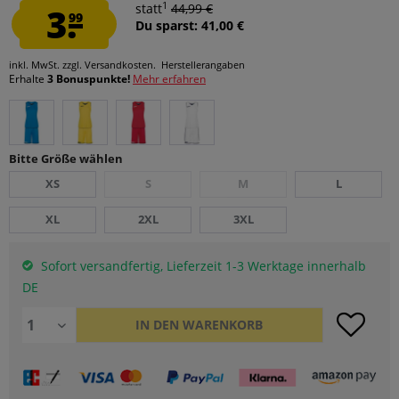
1
3.
statt
44,99 €
99
Du sparst: 41,00 €
inkl. MwSt.
zzgl. Versandkosten.
Herstellerangaben
Erhalte
3 Bonuspunkte!
Mehr erfahren
Bitte Größe wählen
XS
S
M
L
XL
2XL
3XL
Sofort versandfertig, Lieferzeit 1-3 Werktage innerhalb
DE
IN DEN
WARENKORB