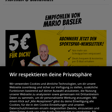
Wir respektieren deine Privatsphäre
Wir verwenden Cookies und ähnliche Technologien, um dir unsere
Webseite zuverlässig und sicher zur Verfügung zu stellen, zusätzliche
Funktionen basierend auf deiner Auswahl anzubieten, die Nutzung
Wir sind ausgezeichnet
unserer Webseite zu analysieren sowie gemeinsam mit Drittanbietern
Daten zu sammeln, um dir personalisierte Werbung anzuzeigen. Mit
einem Klick auf „Alle Akzeptieren“ gibst du deine Einwilligung alle
Cookies, für die in den Cookie-Einstellungen und unseren
Datenschutzhinweisen einzeln dargestellten Zwecke, einzusetzen und
deine Daten durch uns oder durch Drittanbieter zu verarbeiten. Mit