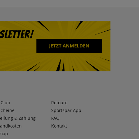
rClub
Retoure
scheine
Sportspar App
ellung & Zahlung
FAQ
sandkosten
Kontakt
emap