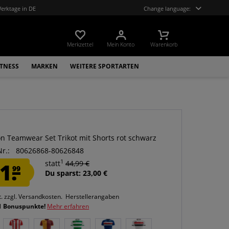
Werktage in DE
Change language:
Merkzettel
Mein Konto
Warenkorb
ITNESS
MARKEN
WEITERE SPORTARTEN
on Teamwear Set Trikot mit Shorts rot schwarz
Nr.:
80626868-80626848
1
1.
statt
44,99 €
99
Du sparst: 23,00 €
t.
zzgl. Versandkosten.
Herstellerangaben
1 Bonuspunkte!
Mehr erfahren