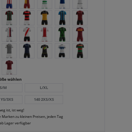
röße wählen
S/M
L/XL
 YS/3XS
140 2XS/XS
eg ist, ist weg!
 Marken zu kleinen Preisen, jeden Tag
 ab Lager verfügbar