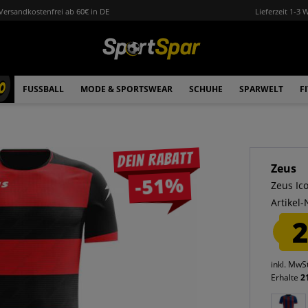
Versandkostenfrei ab 60€ in DE
Lieferzeit 1-3 
0
FUSSBALL
MODE & SPORTSWEAR
SCHUHE
SPARWELT
F
Dein Rabatt
Zeus
-51%
Zeus Ic
Artikel-
2
inkl. MwS
Erhalte
2