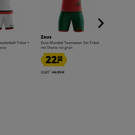
Zeus
Zeus
asketball Trikot +
Zeus Mundial Teamwear Set Trikot
Zeus Kit Spagna
osso
mit Shorts rot grün
2-tlg. Ml bianco
22.
AB
99
1.
99
1
1
statt
44,99 €
statt
34,99 €