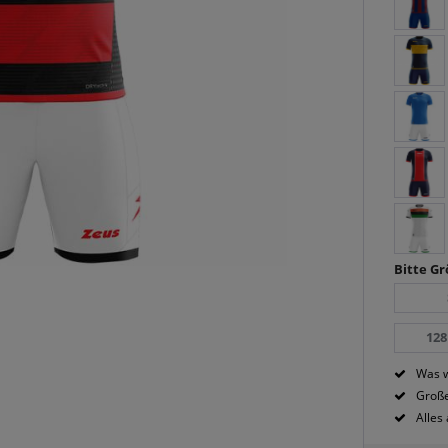
Bitte G
128
Was w
Große
Alles