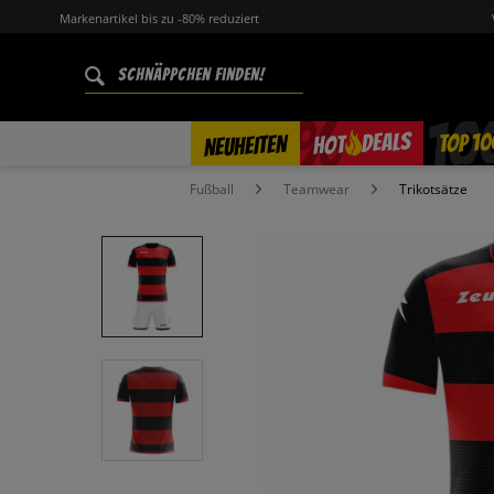
Markenartikel bis zu -80% reduziert
%
TOP 10
DEALS
NEUHEITEN
HOT
Fußball
Teamwear
Trikotsätze