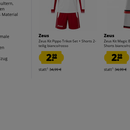
ultern,
ten
 Material
Zeus
Zeus
imale
Zeus Kit Pippo Trikot-Set + Shorts 2-
Zeus Kit Magic B
teilig bianco/rosso
Shorts bianco/r
ren
2.
2.
99
99
lzug
1
1
statt
34,99 €
statt
34,99 €