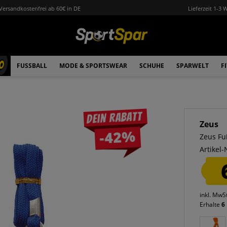
Versandkostenfrei ab 60€ in DE
Lieferzeit 1-3 
0
FUSSBALL
MODE & SPORTSWEAR
SCHUHE
SPARWELT
F
Dein Rabatt
Zeus
-42%
Zeus Fu
Artikel-
inkl. MwS
Erhalte
6