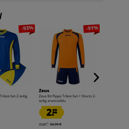
n
-93%
-91%
Zeus
Zeus
rikot-Set 2-teilig
Zeus Kit Pippo Trikot-Set + Shorts 2-
Zeus Kit Pippo T
teilig arancio/blu
teilig royal blu
2.
2.
99
99
1
1
statt
34,99 €
statt
34,99 €