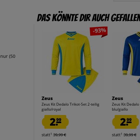
Das könnte dir auch gefalle
-93%
hnur (50
Zeus
Zeus
Zeus Kit Dedalo Trikot-Set 2-teilig
Zeus Kit Dedalo T
giallo/royal
blu/giallo
2.
2.
99
99
1
1
statt
39,99 €
statt
39,99 €