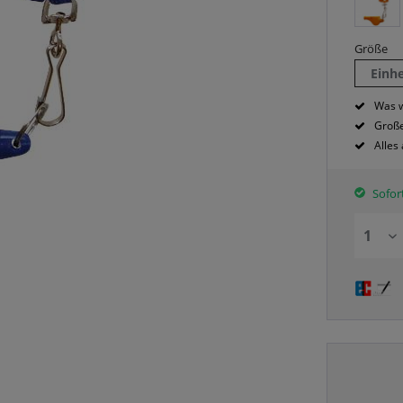
Größe
Einh
Was w
Große
Alles
Sofort