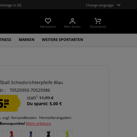
Werktage in DE
Change language:
Merkzettel
Mein Konto
Warenkorb
ITNESS
MARKEN
WEITERE SPORTARTEN
ßball Schiedsrichterpfeife Blau
Nr.:
70529393-70529386
1
6.
statt
11,99 €
99
Du sparst: 5,00 €
t.
zzgl. Versandkosten.
Herstellerangaben
 Bonuspunkte!
Mehr erfahren