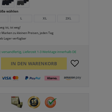
röße wählen
L
XL
2XL
eg ist, ist weg!
 Marken zu kleinen Preisen, jeden Tag
 ab Lager verfügbar
 versandfertig, Lieferzeit 1-3 Werktage innerhalb DE
IN DEN
WARENKORB