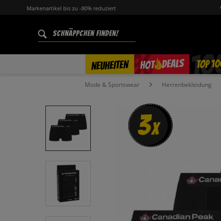
Markenartikel bis zu -80% reduziert
%
TOP 10
DEALS
NEUHEITEN
HOT
Mode & Sportswear
Herrenbekleidung
3
x