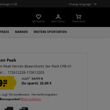
Werktage in DE
Change language:
Merkzettel
Mein Konto
Warenkorb
ITNESS
MARKEN
WEITERE SPORTARTEN
ian Peak
n Peak Herren Boxershorts 3er-Pack CPB-01
Nr.:
172612228-172612203
1
9.
statt
34,99 €
99
Du sparst: 25,00 €
t.
zzgl. Versandkosten.
Herstellerangaben
 Bonuspunkte!
Mehr erfahren