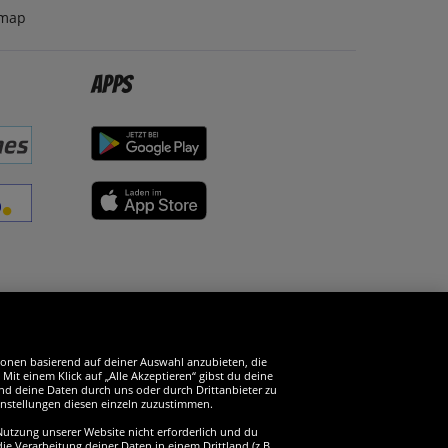
emap
Apps
erde SportSpar-Fan!
tionen basierend auf deiner Auswahl anzubieten, die
it einem Klick auf „Alle Akzeptieren“ gibst du deine
und deine Daten durch uns oder durch Drittanbieter zu
instellungen diesen einzeln zuzustimmen.
 Nutzung unserer Website nicht erforderlich und du
ie Verarbeitung deiner Daten in einem Drittland (z.B.