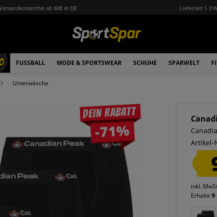
Versandkostenfrei ab 60€ in DE
Lieferzeit 1-3 
0
FUSSBALL
MODE & SPORTSWEAR
SCHUHE
SPARWELT
F
Unterwäsche
Dein Rabatt
Canad
-71%
Canadia
Artikel-
inkl. MwS
Erhalte
9