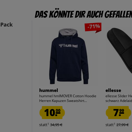
Das könnte dir auch gefalle
-Pack
-71%
hummel
ellesse
hummel hmlMOVER Cotton Hoodie
ellesse Slider 
Herren Kapuzen Sweatshirt...
schwarz Adelai
10.
7.
00
99
1
1
statt
34,95 €
statt
27,99 €