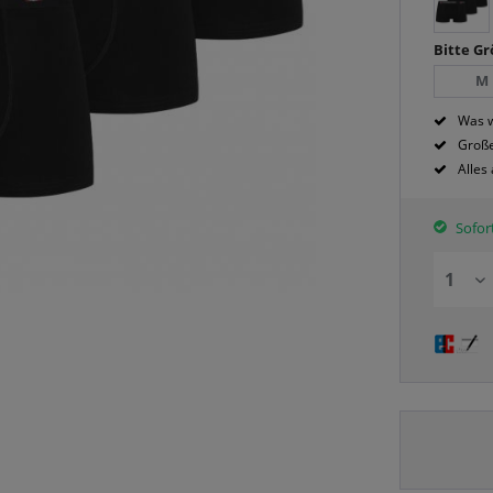
Bitte G
M
Was w
Große
Alles
Sofort