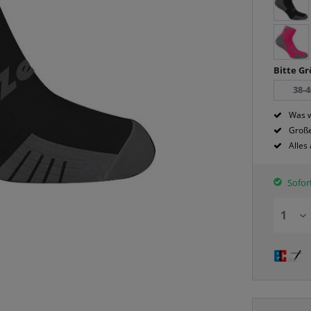
Bitte G
38-4
Was w
Große
Alles
Sofort