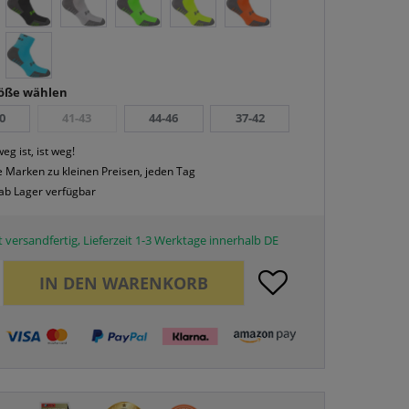
röße wählen
0
41-43
44-46
37-42
eg ist, ist weg!
 Marken zu kleinen Preisen, jeden Tag
 ab Lager verfügbar
 versandfertig, Lieferzeit 1-3 Werktage innerhalb DE
IN DEN
WARENKORB