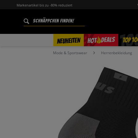
Markenartikel bis zu -80% reduziert
%
TOP 10
DEALS
NEUHEITEN
HOT
Mode & Sportswear
Herrenbekleidung