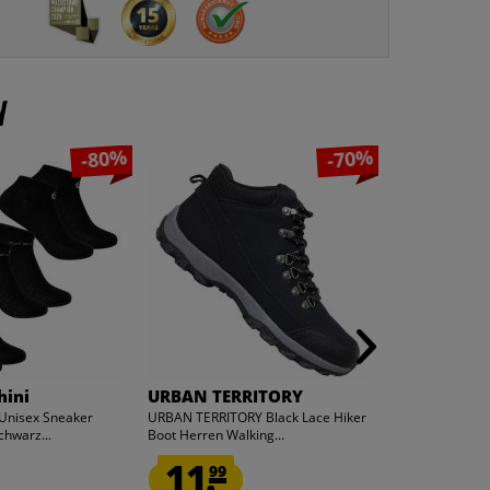
n
-80%
-70%
3
3
x
x
hini
URBAN TERRITORY
DC Shoes
 Unisex Sneaker
URBAN TERRITORY Black Lace Hiker
DC Shoes Quart
chwarz...
Boot Herren Walking...
Paar schwarz 
11.
3.
99
99