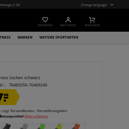
Werktage in DE
Change language:
Merkzettel
Mein Konto
Warenkorb
ITNESS
MARKEN
WEITERE SPORTARTEN
tness Socken schwarz
Nr.:
76469256-76469240
7.
99
t.
zzgl. Versandkosten.
Herstellerangaben
 Bonuspunkte!
Mehr erfahren