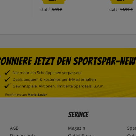
1
1
statt
8,99 €
statt
14,99 €
Service
AGB
Magazin
Spa
Datenschutz
Outlet Stores
Gut