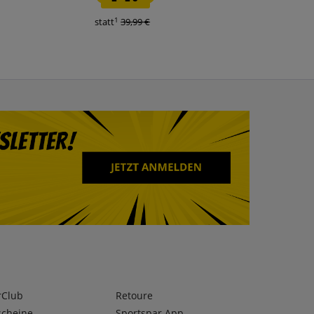
1
1
statt
39,99 €
statt
17,99 €
rClub
Retoure
scheine
Sportspar App