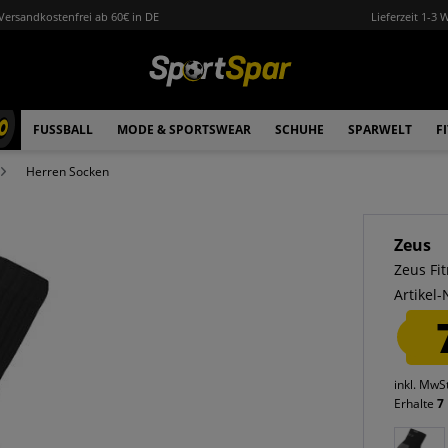
Versandkostenfrei ab 60€ in DE
Lieferzeit 1-3 
0
FUSSBALL
MODE & SPORTSWEAR
SCHUHE
SPARWELT
F
Herren Socken
Zeus
Zeus Fi
Artikel-
inkl. MwS
Erhalte
7