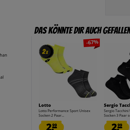
Das könnte dir auch gefalle
-67%
2
2
x
x
than
al
Lotto
Sergio Tacc
Lotto Performance Sport Unisex
Sergio Tacchini
Socken 2 Paar...
Socken 3 Paar s
2.
2.
99
99