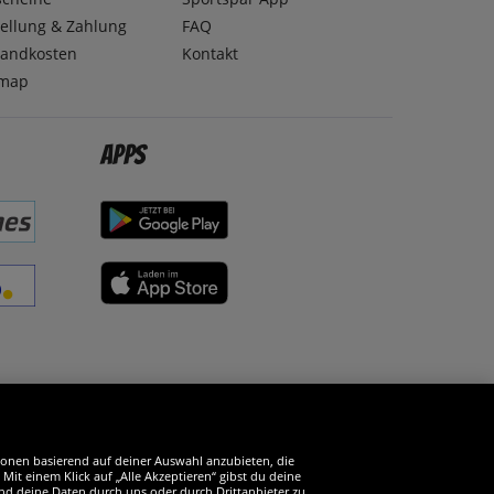
ellung & Zahlung
FAQ
sandkosten
Kontakt
emap
Apps
erde SportSpar-Fan!
tionen basierend auf deiner Auswahl anzubieten, die
it einem Klick auf „Alle Akzeptieren“ gibst du deine
und deine Daten durch uns oder durch Drittanbieter zu