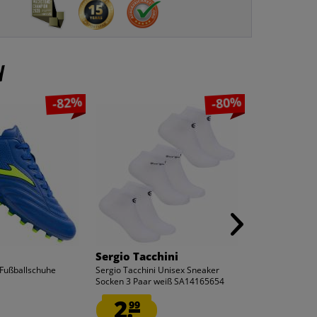
n
-82%
-80%
Sergio Tacchini
Lotto
 Fußballschuhe
Sergio Tacchini Unisex Sneaker
Lotto Outdoor
C
Socken 3 Paar weiß SA14165654
Softshelljacke
WOMEN
2.
15.
99
99