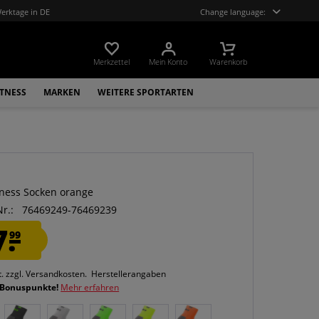
Werktage in DE
Change language:
Merkzettel
Mein Konto
Warenkorb
ITNESS
MARKEN
WEITERE SPORTARTEN
tness Socken orange
Nr.:
76469249-76469239
7.
99
t.
zzgl. Versandkosten.
Herstellerangaben
 Bonuspunkte!
Mehr erfahren