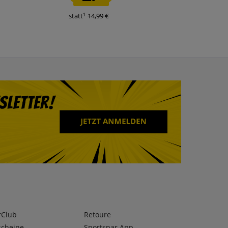
1
1
statt
14,99 €
statt
59,99 €
rClub
Retoure
scheine
Sportspar App