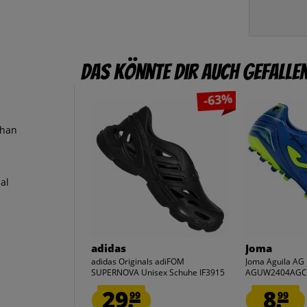
Das könnte dir auch gefalle
-63%
than
al
adidas
Joma
adidas Originals adiFOM
Joma Aguila AG
SUPERNOVA Unisex Schuhe IF3915
AGUW2404AG
29.
8.
99
99