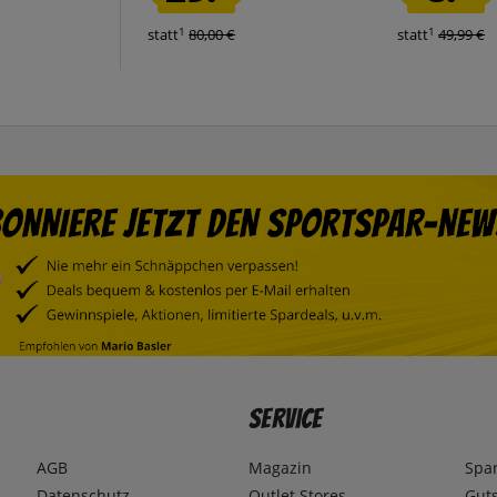
1
1
statt
80,00 €
statt
49,99 €
Service
AGB
Magazin
Spa
Datenschutz
Outlet Stores
Gut