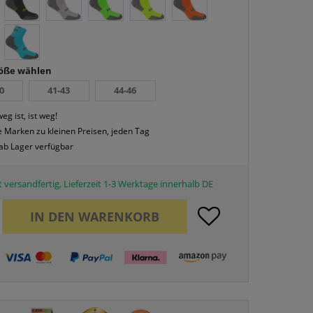
röße wählen
0
41-43
44-46
eg ist, ist weg!
 Marken zu kleinen Preisen, jeden Tag
 ab Lager verfügbar
 versandfertig, Lieferzeit 1-3 Werktage innerhalb DE
IN DEN
WARENKORB