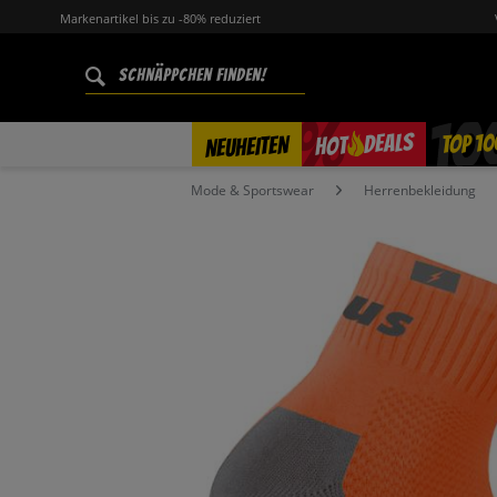
Markenartikel bis zu -80% reduziert
%
TOP 10
DEALS
NEUHEITEN
HOT
Mode & Sportswear
Herrenbekleidung