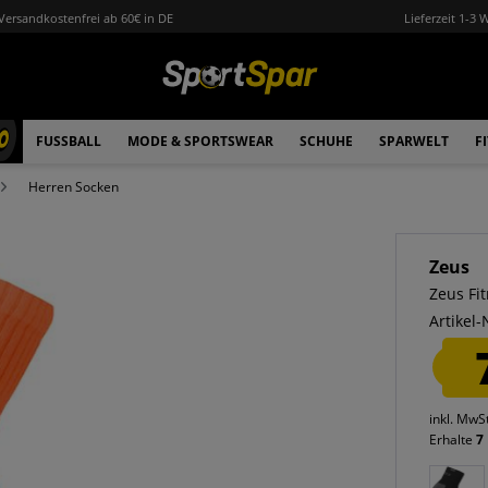
Versandkostenfrei ab 60€ in DE
Lieferzeit 1-3 
0
FUSSBALL
MODE & SPORTSWEAR
SCHUHE
SPARWELT
F
Herren Socken
Zeus
Zeus Fi
Artikel-
inkl. MwS
Erhalte
7