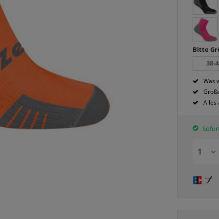
Bitte G
38-4
Was w
Große
Alles
Sofort