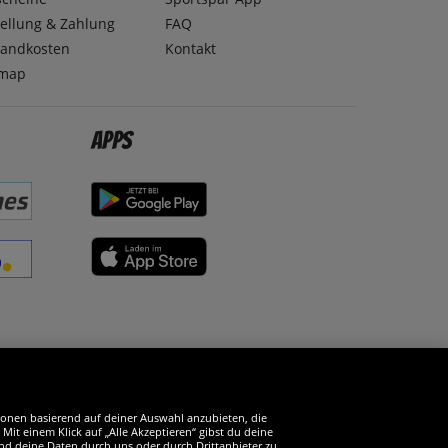
ellung & Zahlung
FAQ
sandkosten
Kontakt
emap
Apps
erde SportSpar-Fan!
tionen basierend auf deiner Auswahl anzubieten, die
it einem Klick auf „Alle Akzeptieren“ gibst du deine
und deine Daten durch uns oder durch Drittanbieter zu