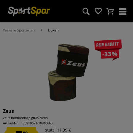
Weitere Sportarten
Boxen
Dein Rabatt
-33%
Zeus
Zeus Boxbandage grün/camo
Artikel-Nr.:
70910671-70910663
1
statt
11,99 €
99