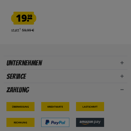
19.
99
1
statt
59,99 €
Unternehmen
Service
Zahlung
Überweisung
Kreditkarte
Lastschrift
Rechnung