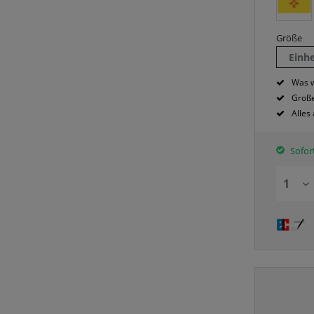
Größe
Einh
Was w
Große
Alles
Sofort