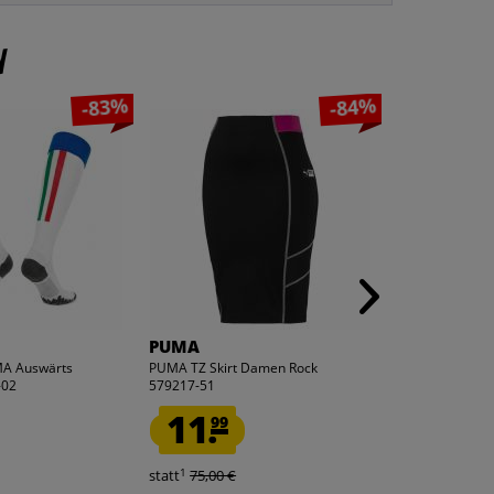
n
-83%
-84%
PUMA
PUMA
UMA Auswärts
PUMA TZ Skirt Damen Rock
PUMA Amplifie
-02
579217-51
583817-15
11.
15.
99
99
1
1
statt
75,00 €
statt
50,00 €