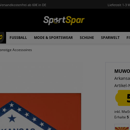
Versandkostenfrei ab 60€ in DE
Lieferzeit 1-3 
0
FUSSBALL
MODE & SPORTSWEAR
SCHUHE
SPARWELT
F
onstige Accessoires
MUW
Arkansa
Artikel-
inkl. MwS
Erhalte
5