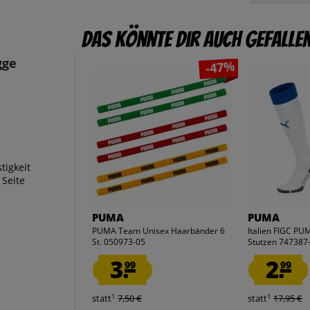
Das könnte dir auch gefalle
gge
-47%
tigkeit
 Seite
PUMA
PUMA
PUMA Team Unisex Haarbänder 6
Italien FIGC P
St. 050973-05
Stutzen 747387
3.
2.
99
99
1
1
statt
7,50 €
statt
17,95 €