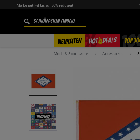
Markenartikel bis zu -80% reduziert
%
TOP 10
DEALS
NEUHEITEN
HOT
Mode & Sportswear
Accessoires
S