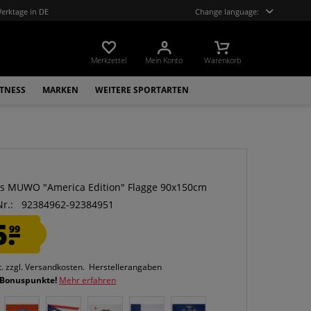
Werktage in DE
Change language:
Merkzettel
Mein Konto
Warenkorb
ITNESS
MARKEN
WEITERE SPORTARTEN
O
s MUWO "America Edition" Flagge 90x150cm
Nr.:
92384962-92384951
5.
99
t.
zzgl. Versandkosten.
Herstellerangaben
 Bonuspunkte!
Mehr erfahren