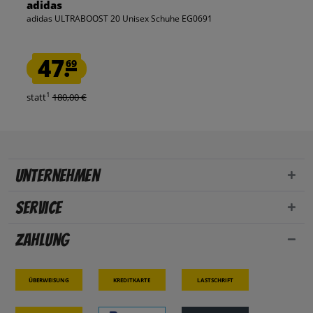
adidas
adidas ULTRABOOST 20 Unisex Schuhe EG0691
47.
69
1
statt
180,00 €
Unternehmen
Service
Zahlung
Überweisung
Kreditkarte
Lastschrift