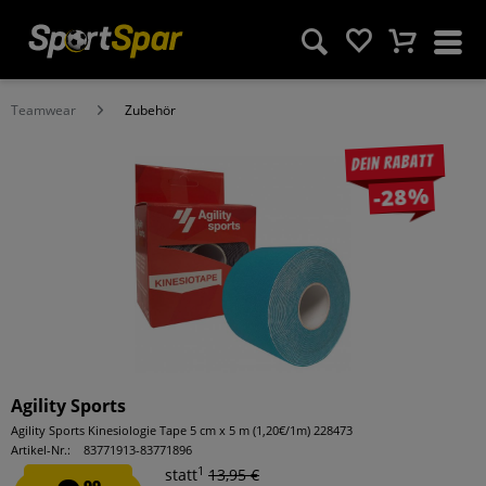
Teamwear
Zubehör
Dein Rabatt
-28%
Agility Sports
Agility Sports Kinesiologie Tape 5 cm x 5 m (1,20€/1m) 228473
Artikel-Nr.:
83771913-83771896
1
statt
13,95 €
99