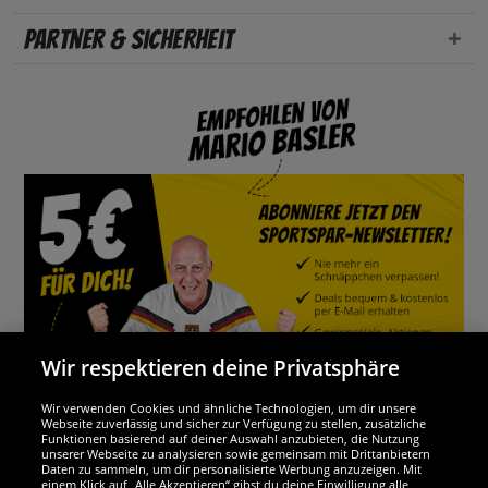
Partner & Sicherheit
Wir respektieren deine Privatsphäre
Wir verwenden Cookies und ähnliche Technologien, um dir unsere
Webseite zuverlässig und sicher zur Verfügung zu stellen, zusätzliche
Funktionen basierend auf deiner Auswahl anzubieten, die Nutzung
Wir sind ausgezeichnet
unserer Webseite zu analysieren sowie gemeinsam mit Drittanbietern
Daten zu sammeln, um dir personalisierte Werbung anzuzeigen. Mit
einem Klick auf „Alle Akzeptieren“ gibst du deine Einwilligung alle