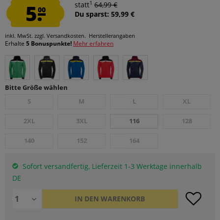
1
5.
statt
64,99 €
00
Du sparst: 59,99 €
inkl. MwSt.
zzgl. Versandkosten.
Herstellerangaben
Erhalte
5 Bonuspunkte!
Mehr erfahren
Bitte Größe wählen
S
M
L
XL
2XL
3XL
116
128
140
152
164
Sofort versandfertig, Lieferzeit 1-3 Werktage innerhalb
DE
IN DEN
WARENKORB