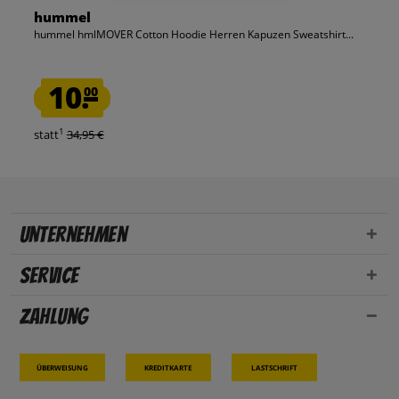
hummel
hummel hmlMOVER Cotton Hoodie Herren Kapuzen Sweatshirt...
10.
00
1
statt
34,95 €
Unternehmen
Service
Zahlung
Überweisung
Kreditkarte
Lastschrift