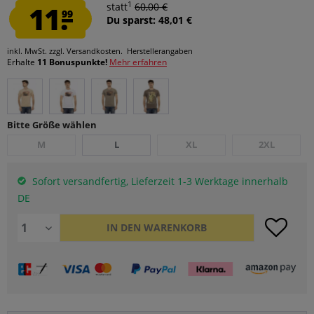
1
11.
statt
60,00 €
99
Du sparst: 48,01 €
inkl. MwSt.
zzgl. Versandkosten.
Herstellerangaben
Erhalte
11 Bonuspunkte!
Mehr erfahren
Bitte Größe wählen
M
L
XL
2XL
Sofort versandfertig, Lieferzeit 1-3 Werktage innerhalb
DE
IN DEN
WARENKORB