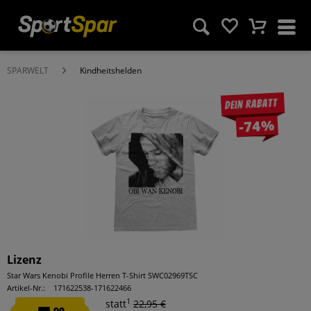
SPARWELT
Kindheitshelden
Dein Rabatt
-74%
Lizenz
Star Wars Kenobi Profile Herren T-Shirt SWC02969TSC
Artikel-Nr.:
171622538-171622466
1
statt
22,95 €
99