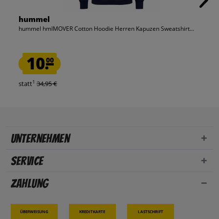
hummel
hummel hmlMOVER Cotton Hoodie Herren Kapuzen Sweatshirt...
10.
00
1
statt
34,95 €
Unternehmen
Service
Zahlung
Überweisung
Kreditkarte
Lastschrift