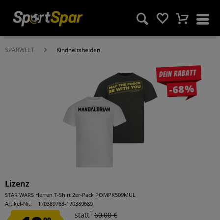
SPARWELT
Kindheitshelden
Dein Rabatt
-68%
Lizenz
STAR WARS Herren T-Shirt 2er-Pack POMPK509MUL
Artikel-Nr.:
170389763-170389689
1
statt
60,00 €
99