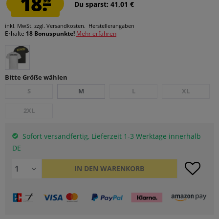
18.
Du sparst: 41,01 €
inkl. MwSt.
zzgl. Versandkosten.
Herstellerangaben
Erhalte
18 Bonuspunkte!
Mehr erfahren
Bitte Größe wählen
S
M
L
XL
2XL
Sofort versandfertig, Lieferzeit 1-3 Werktage innerhalb
DE
IN DEN
WARENKORB