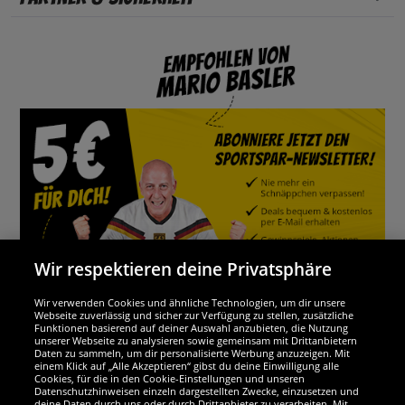
Wir respektieren deine Privatsphäre
Wir verwenden Cookies und ähnliche Technologien, um dir unsere
Webseite zuverlässig und sicher zur Verfügung zu stellen, zusätzliche
Funktionen basierend auf deiner Auswahl anzubieten, die Nutzung
Wir sind ausgezeichnet
unserer Webseite zu analysieren sowie gemeinsam mit Drittanbietern
Daten zu sammeln, um dir personalisierte Werbung anzuzeigen. Mit
einem Klick auf „Alle Akzeptieren“ gibst du deine Einwilligung alle
Cookies, für die in den Cookie-Einstellungen und unseren
Datenschutzhinweisen einzeln dargestellten Zwecke, einzusetzen und
deine Daten durch uns oder durch Drittanbieter zu verarbeiten. Mit