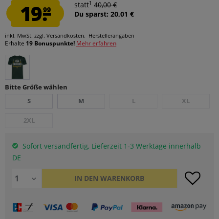
1
19.
statt
40,00 €
99
Du sparst: 20,01 €
inkl. MwSt.
zzgl. Versandkosten.
Herstellerangaben
Erhalte
19 Bonuspunkte!
Mehr erfahren
Bitte Größe wählen
S
M
L
XL
2XL
Sofort versandfertig, Lieferzeit 1-3 Werktage innerhalb
DE
IN DEN
WARENKORB