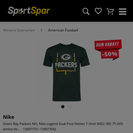
Weitere Sportarten
American Football
Dein Rabatt
-50%
Nike
Green Bay Packers NFL Nike Legend Goal Post Herren T-Shirt N922-3EE-7T-0YD
Artikel-Nr.:
134977751-134977642