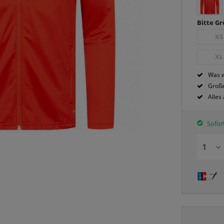
Bitte G
XS
XL
Was w
Große
Alles
Sofort