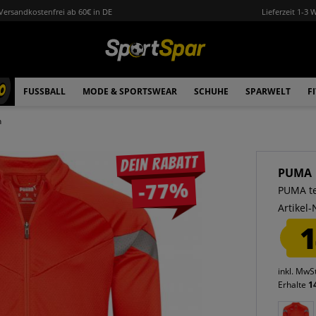
Versandkostenfrei ab 60€ in DE
Lieferzeit 1-3 
0
FUSSBALL
MODE & SPORTSWEAR
SCHUHE
SPARWELT
F
n
Dein Rabatt
PUMA
-77%
PUMA te
Artikel-
1
inkl. MwS
Erhalte
1