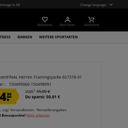
Werktage in DE
Change language:
Merkzettel
Mein Konto
Warenkorb
ITNESS
MARKEN
WEITERE SPORTARTEN
amFINAL Herren Trainingsjacke 657378-01
Nr.:
150499060-150498991
1
4.
statt
65,00 €
99
Du sparst: 50,01 €
t.
zzgl. Versandkosten.
Herstellerangaben
4 Bonuspunkte!
Mehr erfahren