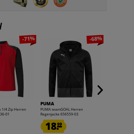
n
-71%
-68%
PUMA
PUMA
1/4 Zip Herren
PUMA teamGOAL Herren
PUMA teamLIGA
236-01
Regenjacke 656559-03
Sweatshirt 657
18.
12.
99
99