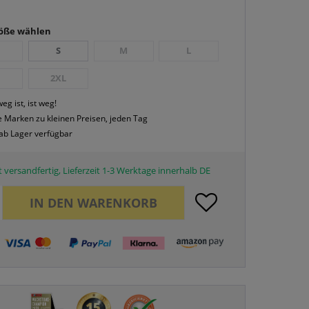
röße wählen
S
M
L
2XL
eg ist, ist weg!
 Marken zu kleinen Preisen, jeden Tag
 ab Lager verfügbar
 versandfertig, Lieferzeit 1-3 Werktage innerhalb DE
IN DEN
WARENKORB