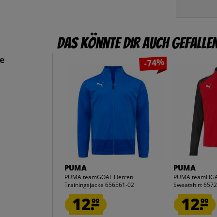
Das könnte dir auch gefalle
e
-74%
PUMA
PUMA
PUMA teamGOAL Herren
PUMA teamLIGA 
Trainingsjacke 656561-02
Sweatshirt 657
12.
12.
99
99