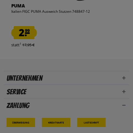
PUMA
Italien FIGC PUMA Ausweich Stutzen 748847-12
2.
99
1
statt
17,95 €
Unternehmen
Service
Zahlung
Überweisung
Kreditkarte
Lastschrift