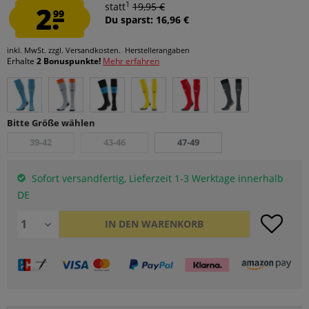
1
2.
statt
19,95 €
99
Du sparst: 16,96 €
inkl. MwSt.
zzgl. Versandkosten.
Herstellerangaben
Erhalte
2 Bonuspunkte!
Mehr erfahren
Bitte Größe wählen
39-42
43-46
47-49
Sofort versandfertig, Lieferzeit 1-3 Werktage innerhalb
DE
IN DEN
WARENKORB