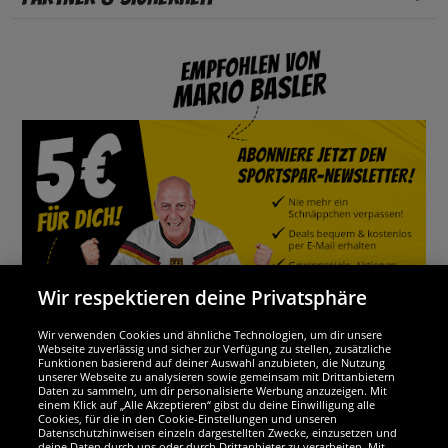
Wir respektieren deine Privatsphäre
Wir verwenden Cookies und ähnliche Technologien, um dir unsere
Webseite zuverlässig und sicher zur Verfügung zu stellen, zusätzliche
Funktionen basierend auf deiner Auswahl anzubieten, die Nutzung
Wir sind ausgezeichnet
unserer Webseite zu analysieren sowie gemeinsam mit Drittanbietern
Daten zu sammeln, um dir personalisierte Werbung anzuzeigen. Mit
einem Klick auf „Alle Akzeptieren“ gibst du deine Einwilligung alle
Cookies, für die in den Cookie-Einstellungen und unseren
Datenschutzhinweisen einzeln dargestellten Zwecke, einzusetzen und
deine Daten durch uns oder durch Drittanbieter zu verarbeiten. Mit