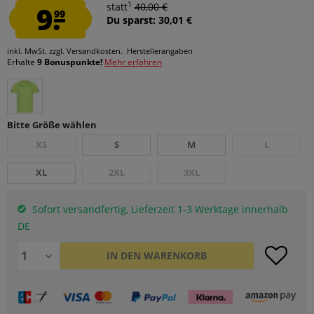
1
9.
statt
40,00 €
99
Du sparst: 30,01 €
inkl. MwSt.
zzgl. Versandkosten.
Herstellerangaben
Erhalte
9 Bonuspunkte!
Mehr erfahren
Bitte Größe wählen
XS
S
M
L
XL
2XL
3XL
Sofort versandfertig, Lieferzeit 1-3 Werktage innerhalb
DE
IN DEN
WARENKORB