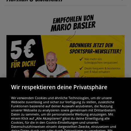
Wir respektieren deine Privatsphäre
Wir verwenden Cookies und ähnliche Technologien, um dir unsere
Webseite zuverlässig und sicher zur Verfügung zu stellen, zusätzliche
Funktionen basierend auf deiner Auswahl anzubieten, die Nutzung
Wir sind ausgezeichnet
unserer Webseite zu analysieren sowie gemeinsam mit Drittanbietern
Daten zu sammeln, um dir personalisierte Werbung anzuzeigen. Mit
einem Klick auf „Alle Akzeptieren“ gibst du deine Einwilligung alle
Cookies, für die in den Cookie-Einstellungen und unseren
Datenschutzhinweisen einzeln dargestellten Zwecke, einzusetzen und
deine Daten durch uns oder durch Drittanbieter zu verarbeiten. Mit