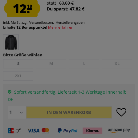
1
12.
statt
60,00 €
18
Du sparst: 47,82 €
inkl. MwSt.
zzgl. Versandkosten.
Herstellerangaben
Erhalte
12 Bonuspunkte!
Mehr erfahren
Bitte Größe wählen
S
M
L
XL
2XL
Sofort versandfertig, Lieferzeit 1-3 Werktage innerhalb
DE
IN DEN
WARENKORB