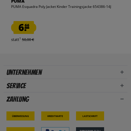
PUMA
PUMA Esquadra Poly Jacket Kinder Trainingsjacke 654386-14J
6.
66
1
statt
50,00 €
Unternehmen
Service
Zahlung
Überweisung
Kreditkarte
Lastschrift