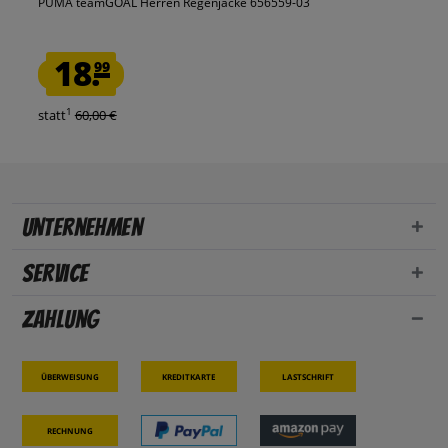
PUMA teamGOAL Herren Regenjacke 656559-03
18.
99
1
statt
60,00 €
Unternehmen
Service
Zahlung
Überweisung
Kreditkarte
Lastschrift
Rechnung