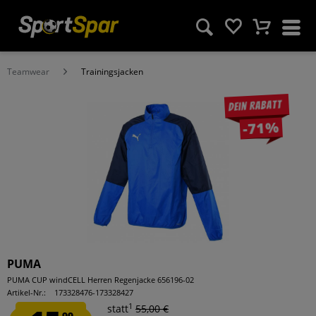
Teamwear
Trainingsjacken
Dein Rabatt
-71%
PUMA
PUMA CUP windCELL Herren Regenjacke 656196-02
Artikel-Nr.:
173328476-173328427
1
statt
55,00 €
99