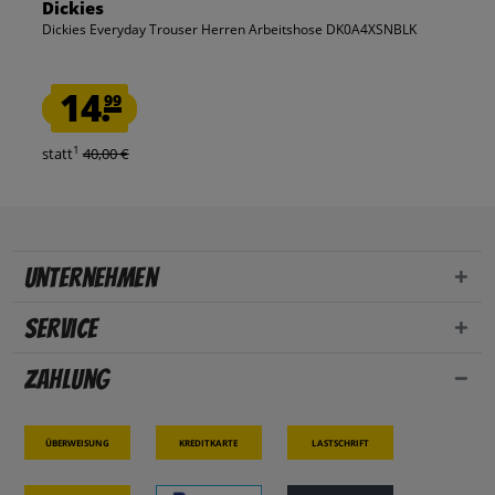
Dickies
Dickies Everyday Trouser Herren Arbeitshose DK0A4XSNBLK
14.
99
1
statt
40,00 €
Unternehmen
Service
Zahlung
Überweisung
Kreditkarte
Lastschrift