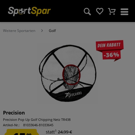
Weitere Sportarten
Golf
Dein Rabatt
-36%
Precision
Precision Pop Up Golf Chipping Netz TR438
Artikel-Nr.:
81033646-81033645
1
statt
24,99 €
99