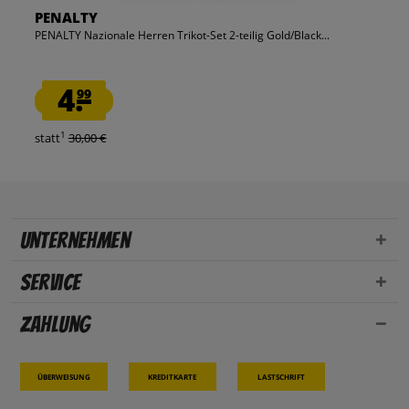
PENALTY
PENALTY Nazionale Herren Trikot-Set 2-teilig Gold/Black...
4.
99
1
statt
30,00 €
Unternehmen
Service
Zahlung
Überweisung
Kreditkarte
Lastschrift