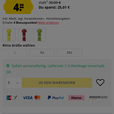
1
4.
statt
30,00 €
99
Du sparst: 25,01 €
inkl. MwSt.
zzgl. Versandkosten.
Herstellerangaben
Erhalte
4 Bonuspunkte!
Mehr erfahren
Bitte Größe wählen
L
XL
2XL
Sofort versandfertig, Lieferzeit 1-3 Werktage innerhalb
DE
IN DEN
WARENKORB