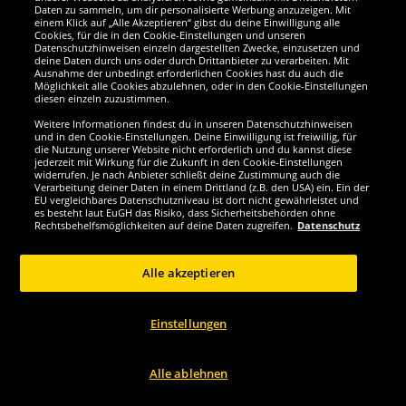
Daten zu sammeln, um dir personalisierte Werbung anzuzeigen. Mit
einem Klick auf „Alle Akzeptieren“ gibst du deine Einwilligung alle
SPORTINATOR
SIGNABLES
Cookies, für die in den Cookie-Einstellungen und unseren
SPORTINATOR X-Bike faltbarer
Inter Miami Lionel Messi #10 Fußball
Datenschutzhinweisen einzeln dargestellten Zwecke, einzusetzen und
deine Daten durch uns oder durch Drittanbieter zu verarbeiten. Mit
Heimtrainer schwarz
Sammlerstück 14 cm...
Ausnahme der unbedingt erforderlichen Cookies hast du auch die
Möglichkeit alle Cookies abzulehnen, oder in den Cookie-Einstellungen
diesen einzeln zuzustimmen.
79.
1.
99
32
*
*
Weitere Informationen findest du in unseren Datenschutzhinweisen
und in den Cookie-Einstellungen. Deine Einwilligung ist freiwillig, für
1
statt
24,99 €
die Nutzung unserer Website nicht erforderlich und du kannst diese
Du sparst:
23,67 €
jederzeit mit Wirkung für die Zukunft in den Cookie-Einstellungen
widerrufen. Je nach Anbieter schließt deine Zustimmung auch die
Verarbeitung deiner Daten in einem Drittland (z.B. den USA) ein. Ein der
Größe wählen...
Größe wählen...
EU vergleichbares Datenschutzniveau ist dort nicht gewährleistet und
es besteht laut EuGH das Risiko, dass Sicherheitsbehörden ohne
Rechtsbehelfsmöglichkeiten auf deine Daten zugreifen.
Datenschutz
-71%
Alle akzeptieren
Einstellungen
Alle ablehnen