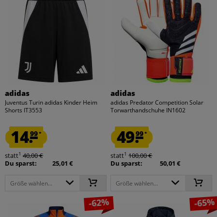
adidas
adidas
Juventus Turin adidas Kinder Heim
adidas Predator Competition Solar
Shorts IT3553
Torwarthandschuhe IN1602
14.
49.
99
99
*
*
1
1
statt
40,00 €
statt
100,00 €
Du sparst:
25,01 €
Du sparst:
50,01 €
Größe wählen...
Größe wählen...
-62%
-65%