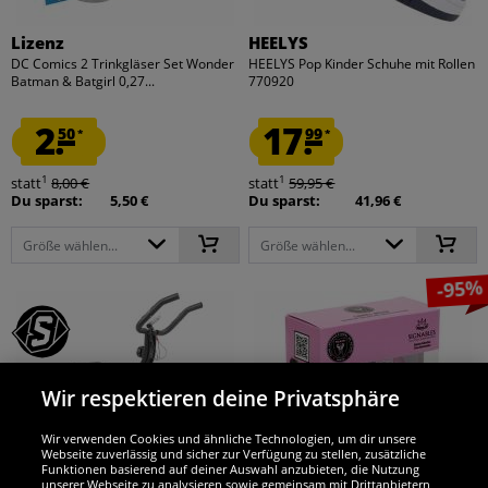
Lizenz
HEELYS
DC Comics 2 Trinkgläser Set Wonder
HEELYS Pop Kinder Schuhe mit Rollen
Batman & Batgirl 0,27...
770920
2.
17.
50
99
*
*
1
1
statt
8,00 €
statt
59,95 €
Du sparst:
5,50 €
Du sparst:
41,96 €
Größe wählen...
Größe wählen...
-95%
Wir respektieren deine Privatsphäre
Wir verwenden Cookies und ähnliche Technologien, um dir unsere
Webseite zuverlässig und sicher zur Verfügung zu stellen, zusätzliche
Funktionen basierend auf deiner Auswahl anzubieten, die Nutzung
unserer Webseite zu analysieren sowie gemeinsam mit Drittanbietern