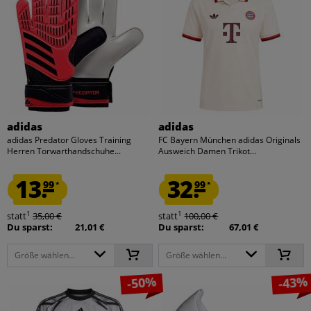
adidas
adidas
adidas Predator Gloves Training
FC Bayern München adidas Originals
Herren Torwarthandschuhe...
Ausweich Damen Trikot...
13.
32.
99
99
*
*
1
1
statt
35,00 €
statt
100,00 €
Du sparst:
21,01 €
Du sparst:
67,01 €
Größe wählen...
Größe wählen...
-50%
-43%