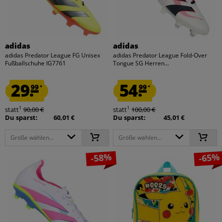
adidas
adidas
adidas Predator League FG Unisex
adidas Predator League Fold-Over
Fußballschuhe IG7761
Tongue SG Herren...
29.
54.
99
99
*
*
1
1
statt
90,00 €
statt
100,00 €
Du sparst:
60,01 €
Du sparst:
45,01 €
Größe wählen...
Größe wählen...
-58%
-65%