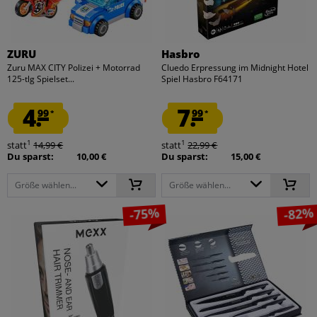
ZURU
Hasbro
Zuru MAX CITY Polizei + Motorrad
Cluedo Erpressung im Midnight Hotel
125-tlg Spielset...
Spiel Hasbro F64171
4.
7.
99
99
*
*
1
1
statt
14,99 €
statt
22,99 €
Du sparst:
10,00 €
Du sparst:
15,00 €
Größe wählen...
Größe wählen...
-75%
-82%