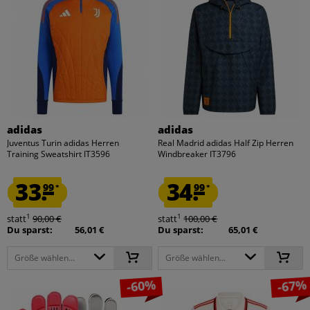
adidas
adidas
Juventus Turin adidas Herren
Real Madrid adidas Half Zip Herren
Training Sweatshirt IT3596
Windbreaker IT3796
33.
34.
99
99
*
*
1
1
statt
90,00 €
statt
100,00 €
Du sparst:
56,01 €
Du sparst:
65,01 €
Größe wählen...
Größe wählen...
-60%
-67%