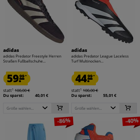
adidas
adidas
adidas Predator Freestyle Herren
adidas Predator League Laceless
Straßen Fußballschuhe...
Turf Multinocken...
59.
44.
99
99
*
*
1
1
statt
100,00 €
statt
100,00 €
Du sparst:
40,01 €
Du sparst:
55,01 €
Größe wählen...
Größe wählen...
-86%
-40%