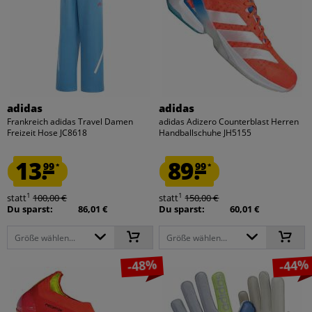
adidas
adidas
Frankreich adidas Travel Damen
adidas Adizero Counterblast Herren
Freizeit Hose JC8618
Handballschuhe JH5155
13.
89.
99
99
*
*
1
1
statt
100,00 €
statt
150,00 €
Du sparst:
86,01 €
Du sparst:
60,01 €
Größe wählen...
Größe wählen...
-48%
-44%