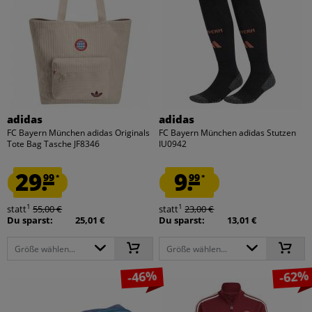
adidas
adidas
FC Bayern München adidas Originals
FC Bayern München adidas Stutzen
Tote Bag Tasche JF8346
IU0942
29.
9.
99
99
*
*
1
1
statt
55,00 €
statt
23,00 €
Du sparst:
25,01 €
Du sparst:
13,01 €
Größe wählen...
Größe wählen...
-46%
-62%