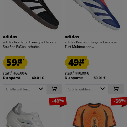
adidas
adidas
adidas Predator Freestyle Herren
adidas Predator League Laceless
Straßen Fußballschuhe...
Turf Multinocken...
59.
49.
99
99
*
*
1
1
statt
100,00 €
statt
110,00 €
Du sparst:
40,01 €
Du sparst:
60,01 €
Größe wählen...
Größe wählen...
-46%
-56%