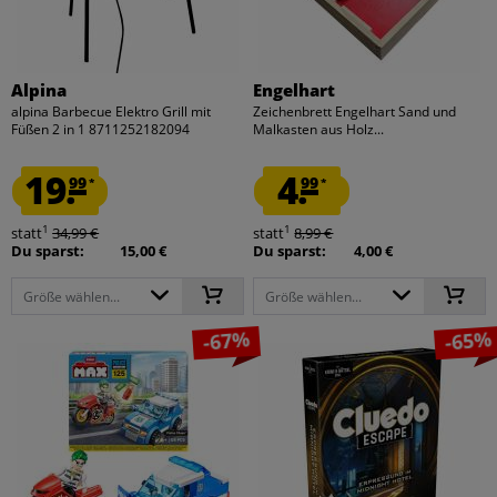
Alpina
Engelhart
alpina Barbecue Elektro Grill mit
Zeichenbrett Engelhart Sand und
Füßen 2 in 1 8711252182094
Malkasten aus Holz...
19.
4.
99
99
*
*
1
1
statt
34,99 €
statt
8,99 €
Du sparst:
15,00 €
Du sparst:
4,00 €
Größe wählen...
Größe wählen...
-67%
-65%