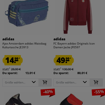
adidas
adidas
Ajax Amsterdam adidas Waistbag
FC Bayern adidas Originals Icon
Kulturtasche JE3913
Damen Jacke JF0597
14.
49.
99
99
*
*
1
1
statt
28,00 €
statt
130,00 €
Du sparst:
13,01 €
Du sparst:
80,01 €
Größe wählen...
Größe wählen...
-40%
-55%