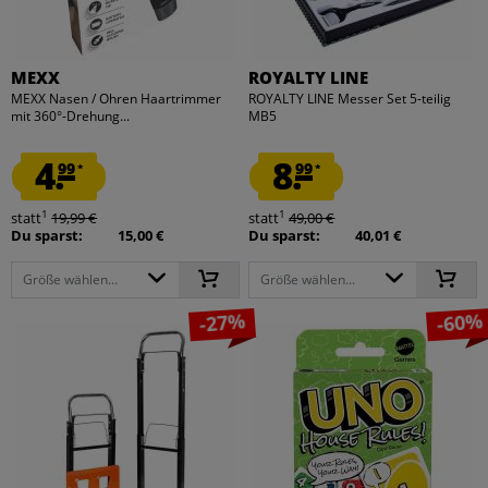
MEXX
ROYALTY LINE
MEXX Nasen / Ohren Haartrimmer
ROYALTY LINE Messer Set 5-teilig
mit 360°-Drehung...
MB5
4.
8.
99
99
*
*
1
1
statt
19,99 €
statt
49,00 €
Du sparst:
15,00 €
Du sparst:
40,01 €
Größe wählen...
Größe wählen...
-27%
-60%