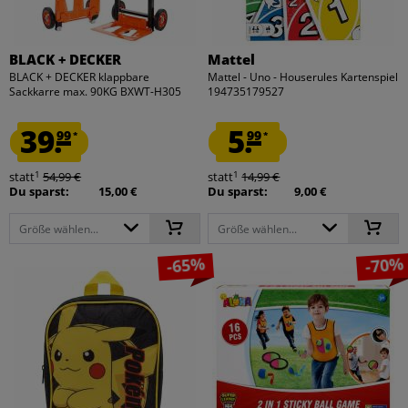
BLACK + DECKER
Mattel
BLACK + DECKER klappbare
Mattel - Uno - Houserules Kartenspiel
Sackkarre max. 90KG BXWT-H305
194735179527
39.
5.
99
99
*
*
1
1
statt
54,99 €
statt
14,99 €
Du sparst:
15,00 €
Du sparst:
9,00 €
Größe wählen...
Größe wählen...
-65%
-70%