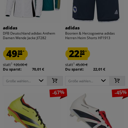
adidas
adidas
DFB Deutschland adidas Anthem
Bosnien & Herzogowina adidas
Damen Wende Jacke JI7282
Herren Heim Shorts HF1913
49.
22.
99
99
*
*
1
1
statt
120,00 €
statt
45,00 €
Du sparst:
70,01 €
Du sparst:
22,01 €
Größe wählen...
Größe wählen...
-67%
-45%