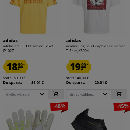
adidas
adidas
adidas adiCOLOR Herren Trikot
adidas Originals Graphic Tee Herren
JP1027
T-Shirt JX3094
18.
19.
99
99
*
*
1
1
statt
50,00 €
statt
40,00 €
Du sparst:
31,01 €
Du sparst:
20,01 €
Größe wählen...
Größe wählen...
-48%
-45%