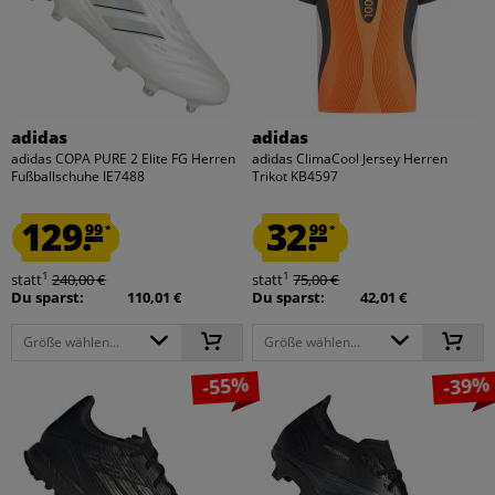
adidas
adidas
adidas COPA PURE 2 Elite FG Herren
adidas ClimaCool Jersey Herren
Fußballschuhe IE7488
Trikot KB4597
129.
32.
99
99
*
*
1
1
statt
240,00 €
statt
75,00 €
Du sparst:
110,01 €
Du sparst:
42,01 €
Größe wählen...
Größe wählen...
-55%
-39%