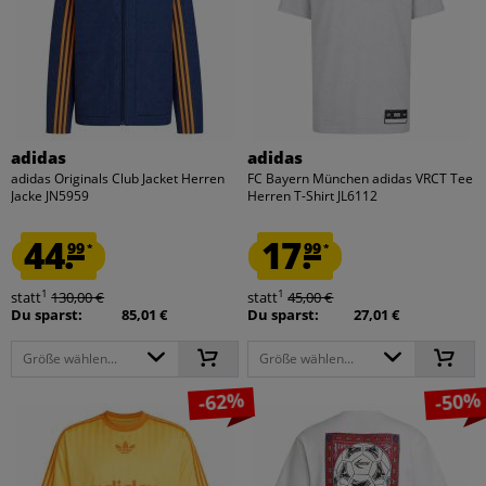
adidas
adidas
adidas Originals Club Jacket Herren
FC Bayern München adidas VRCT Tee
Jacke JN5959
Herren T-Shirt JL6112
44.
17.
99
99
*
*
1
1
statt
130,00 €
statt
45,00 €
Du sparst:
85,01 €
Du sparst:
27,01 €
Größe wählen...
Größe wählen...
-62%
-50%