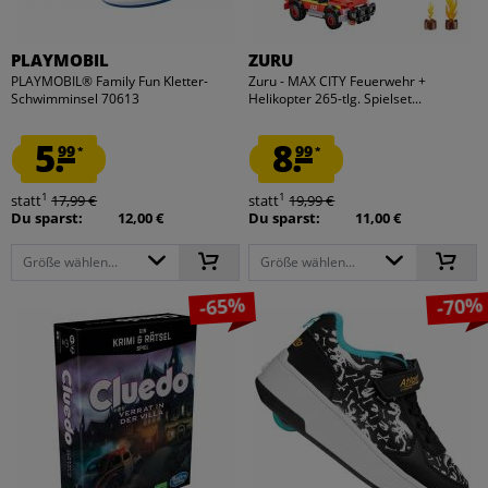
PLAYMOBIL
ZURU
PLAYMOBIL® Family Fun Kletter-
Zuru - MAX CITY Feuerwehr +
Schwimminsel 70613
Helikopter 265-tlg. Spielset...
5.
8.
99
99
*
*
1
1
statt
17,99 €
statt
19,99 €
Du sparst:
12,00 €
Du sparst:
11,00 €
Größe wählen...
Größe wählen...
-65%
-70%