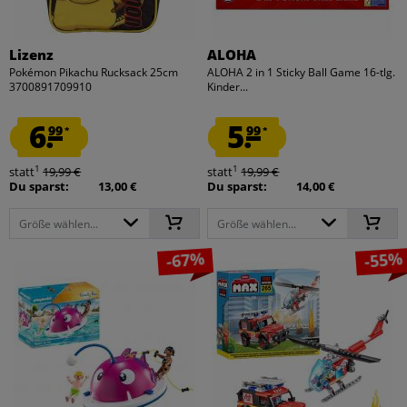
Lizenz
ALOHA
Pokémon Pikachu Rucksack 25cm
ALOHA 2 in 1 Sticky Ball Game 16-tlg.
3700891709910
Kinder...
6.
5.
99
99
*
*
1
1
statt
19,99 €
statt
19,99 €
Du sparst:
13,00 €
Du sparst:
14,00 €
Größe wählen...
Größe wählen...
-67%
-55%