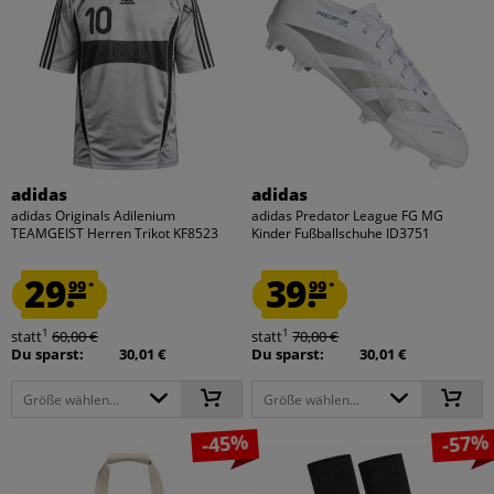
adidas
adidas
adidas Originals Adilenium
adidas Predator League FG MG
TEAMGEIST Herren Trikot KF8523
Kinder Fußballschuhe ID3751
29.
39.
99
99
*
*
1
1
statt
60,00 €
statt
70,00 €
Du sparst:
30,01 €
Du sparst:
30,01 €
Größe wählen...
Größe wählen...
-45%
-57%