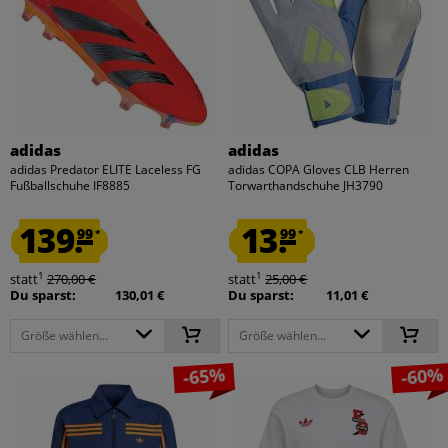
adidas
adidas
adidas Predator ELITE Laceless FG
adidas COPA Gloves CLB Herren
Fußballschuhe IF8885
Torwarthandschuhe JH3790
139.
13.
99
99
*
*
1
1
statt
270,00 €
statt
25,00 €
Du sparst:
130,01 €
Du sparst:
11,01 €
Größe wählen...
Größe wählen...
-65%
-60%