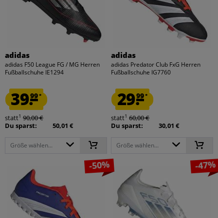
adidas
adidas
adidas F50 League FG / MG Herren
adidas Predator Club FxG Herren
Fußballschuhe IE1294
Fußballschuhe IG7760
39.
29.
99
99
*
*
1
1
statt
90,00 €
statt
60,00 €
Du sparst:
50,01 €
Du sparst:
30,01 €
Größe wählen...
Größe wählen...
-50%
-47%