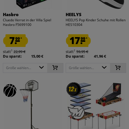
Hasbro
HEELYS
Cluedo Verrat in der Villa Spiel
HEELYS Pop Kinder Schuhe mit Rollen
Hasbro F5699100
HES10304
7.
17.
99
99
*
*
1
1
statt
22,99 €
statt
59,95 €
Du sparst:
15,00 €
Du sparst:
41,96 €
Größe wählen...
Größe wählen...
12
12
x
x