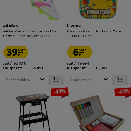
adidas
Lizenz
adidas Predator League FG / MG
Pokémon Pikachu Rucksack 25cm
Herren Fußballschuhe ID1330
3700891709729
39.
6.
99
99
*
*
1
1
statt
95,00 €
statt
19,99 €
Du sparst:
55,01 €
Du sparst:
13,00 €
Größe wählen...
Größe wählen...
-43%
-44%