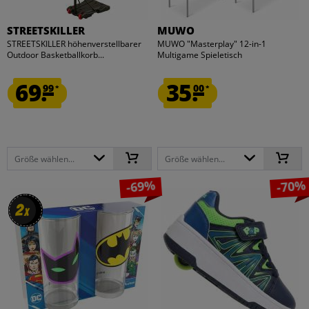
STREETSKILLER
MUWO
STREETSKILLER höhenverstellbarer
MUWO "Masterplay" 12-in-1
Outdoor Basketballkorb...
Multigame Spieletisch
69.
35.
99
00
*
*
Größe wählen...
Größe wählen...
-69%
-70%
2
2
x
x