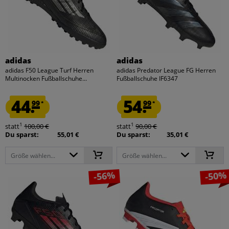
adidas
adidas
adidas F50 League Turf Herren
adidas Predator League FG Herren
Multinocken Fußballschuhe...
Fußballschuhe IF6347
44.
54.
99
99
*
*
1
1
statt
100,00 €
statt
90,00 €
Du sparst:
55,01 €
Du sparst:
35,01 €
Größe wählen...
Größe wählen...
-56%
-50%