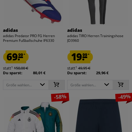
adidas
adidas
adidas Predator PRO FG Herren
adidas TIRO Herren Trainingshose
Premium Fußballschuhe IF6330
JD3960
69.
19.
99
99
*
*
1
1
statt
150,00 €
statt
49,95 €
Du sparst:
80,01 €
Du sparst:
29,96 €
Größe wählen...
Größe wählen...
-58%
-49%