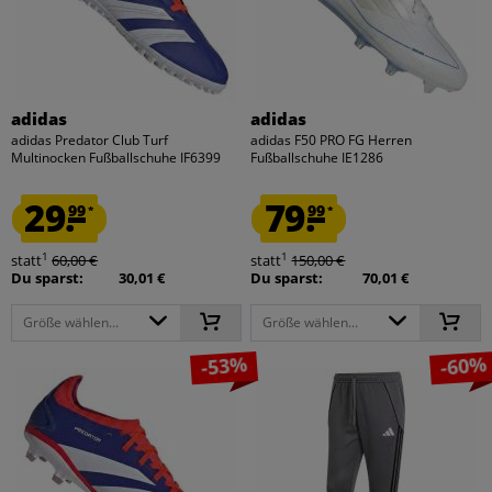
adidas
adidas
adidas Predator Club Turf
adidas F50 PRO FG Herren
Multinocken Fußballschuhe IF6399
Fußballschuhe IE1286
29.
79.
99
99
*
*
1
1
statt
60,00 €
statt
150,00 €
Du sparst:
30,01 €
Du sparst:
70,01 €
Größe wählen...
Größe wählen...
-53%
-60%