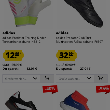
adidas
adidas
adidas Predator Training Kinder
adidas Predator Club Turf
Torwarthandschuhe JH3812
Multinocken Fußballschuhe IF6397
12.
32.
99
99
*
*
1
1
statt
25,00 €
statt
60,00 €
Du sparst:
12,01 €
Du sparst:
27,01 €
Größe wählen...
Größe wählen...
-40%
-55%