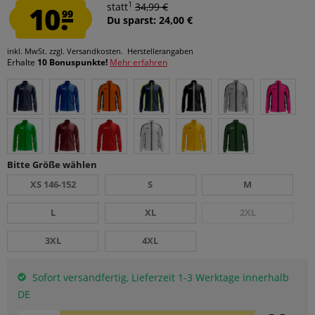
1
10.
statt
34,99 €
99
Du sparst: 24,00 €
inkl. MwSt.
zzgl. Versandkosten.
Herstellerangaben
Erhalte
10 Bonuspunkte!
Mehr erfahren
Bitte Größe wählen
XS 146-152
S
M
L
XL
2XL
3XL
4XL
Sofort versandfertig, Lieferzeit 1-3 Werktage innerhalb
DE