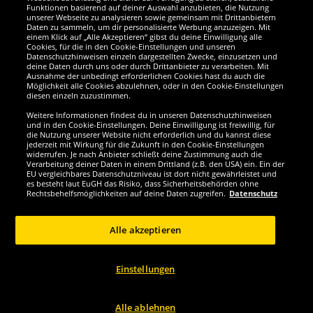
Funktionen basierend auf deiner Auswahl anzubieten, die Nutzung
Wir sind ausgezeichnet
unserer Webseite zu analysieren sowie gemeinsam mit Drittanbietern
Daten zu sammeln, um dir personalisierte Werbung anzuzeigen. Mit
einem Klick auf „Alle Akzeptieren“ gibst du deine Einwilligung alle
Cookies, für die in den Cookie-Einstellungen und unseren
Datenschutzhinweisen einzeln dargestellten Zwecke, einzusetzen und
deine Daten durch uns oder durch Drittanbieter zu verarbeiten. Mit
Ausnahme der unbedingt erforderlichen Cookies hast du auch die
Möglichkeit alle Cookies abzulehnen, oder in den Cookie-Einstellungen
diesen einzeln zuzustimmen.
Weitere Informationen findest du in unseren Datenschutzhinweisen
und in den Cookie-Einstellungen. Deine Einwilligung ist freiwillig, für
die Nutzung unserer Website nicht erforderlich und du kannst diese
jederzeit mit Wirkung für die Zukunft in den Cookie-Einstellungen
widerrufen. Je nach Anbieter schließt deine Zustimmung auch die
Verarbeitung deiner Daten in einem Drittland (z.B. den USA) ein. Ein der
Werde SportSpar-Fan!
EU vergleichbares Datenschutzniveau ist dort nicht gewährleistet und
es besteht laut EuGH das Risiko, dass Sicherheitsbehörden ohne
Rechtsbehelfsmöglichkeiten auf deine Daten zugreifen.
Datenschutz
Alle akzeptieren
Copyright © 2024 Sportspar GmbH, Gustav-Adolf-Ring 7, 04838 Eilenburg DE -
Alle Rechte vorbehalten
Einstellungen
1
*Alle Preise inkl. gesetzl. Mehrwertsteuer zzgl.
Versandkosten
Aktuelle oder
ehemalige unverbindliche Preisempfehlung des Herstellers inklusive
2
Mehrwertsteuer
Preis gilt nur für Kunden mit einer aktiven SparClub-
Mitgliedschaft
Alle ablehnen