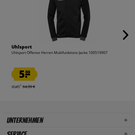
Uhlsport
Uhlsport Offense Herren Multifunktions-Jacke 100519907
5.
00
1
statt
64,99 €
Unternehmen
Service