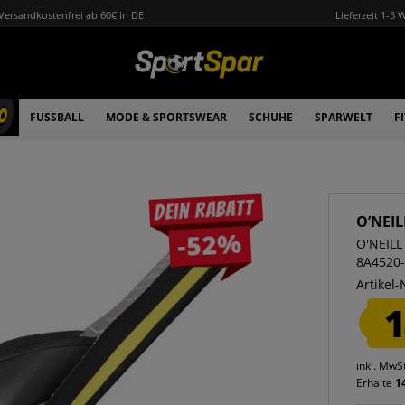
Versandkostenfrei ab 60€ in DE
Lieferzeit 1-3 
0
FUSSBALL
MODE & SPORTSWEAR
SCHUHE
SPARWELT
F
Dein Rabatt
O’NEIL
-52%
O'NEILL
8A4520
Artikel-
1
inkl. MwS
Erhalte
1