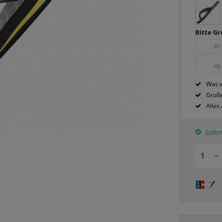
Bitte G
41
45
Was w
Große
Alles
Sofort