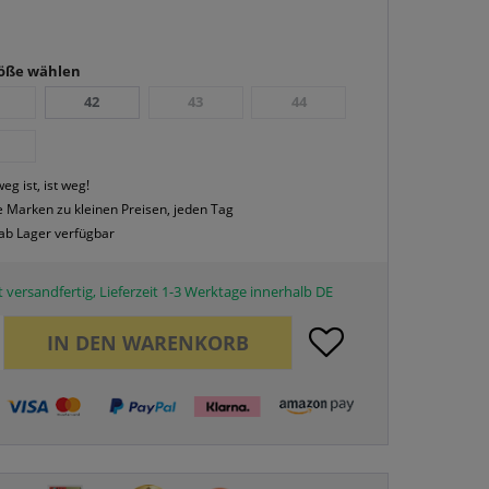
röße wählen
42
43
44
eg ist, ist weg!
 Marken zu kleinen Preisen, jeden Tag
 ab Lager verfügbar
 versandfertig, Lieferzeit 1-3 Werktage innerhalb DE
IN DEN
WARENKORB