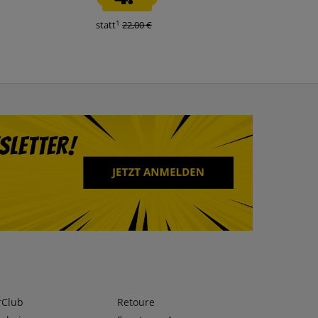
1
1
statt
22,00 €
statt
27,99 €
rClub
Retoure