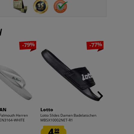
n
-79%
-77%
MAN
Lotto
ellesse
almouth Herren
Lotto Slides Damen Badelatschen
ellesse Slider 
BEN3164-WHITE
MBSX10002NET-R1
navy Adelaide-
4.
7.
99
99