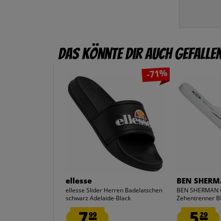
Das könnte dir auch gefalle
-71%
ellesse
BEN SHER
ellesse Slider Herren Badelatschen
BEN SHERMAN F
schwarz Adelaide-Black
Zehentrenner 
7.
5.
99
29