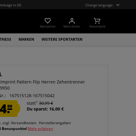
Werktage in DE
Change language:
Merkzettel
Mein Konto
Warenkorb
ITNESS
MARKEN
WEITERE SPORTARTEN
L
 Imprint Pattern Flip Herren Zehentrenner
-9950
Nr.:
167515128-167515042
1
4.
statt
30,99 €
99
Du sparst: 16,00 €
t.
zzgl. Versandkosten.
Herstellerangaben
4 Bonuspunkte!
Mehr erfahren