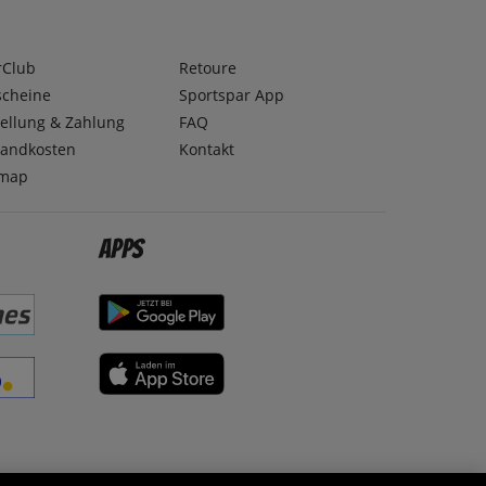
rClub
Retoure
scheine
Sportspar App
ellung & Zahlung
FAQ
sandkosten
Kontakt
emap
Apps