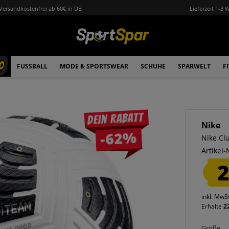
Versandkostenfrei ab 60€ in DE
Lieferzeit 1-3 
0
FUSSBALL
MODE & SPORTSWEAR
SCHUHE
SPARWELT
F
Dein Rabatt
Nike
-62%
Nike Cl
Artikel-
2
inkl. MwS
Erhalte
2
Größe