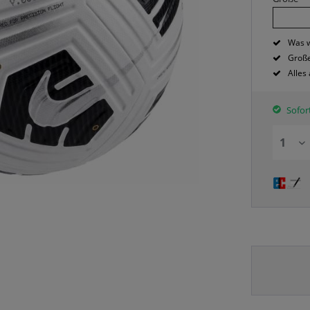
Was w
Große
Alles
Sofort