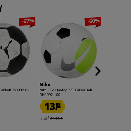
n
-67%
-60%
Nike
Lizenz
Fußball 083992-01
Nike FIFA Quality PRO Futsal Ball
FIFA WM 2026 L
DH1992-100
1100296
13.
6.
99
66
1
1
statt
34,99 €
statt
19,99 €