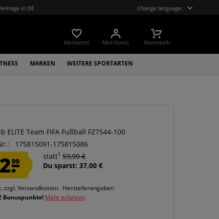
Werktage in DE
Change language:
Merkzettel
Mein Konto
Warenkorb
ITNESS
MARKEN
WEITERE SPORTARTEN
ub ELITE Team FIFA Fußball FZ7544-100
Nr.:
175815091-175815086
1
2.
statt
59,99 €
99
Du sparst: 37,00 €
t.
zzgl. Versandkosten.
Herstellerangaben
2 Bonuspunkte!
Mehr erfahren