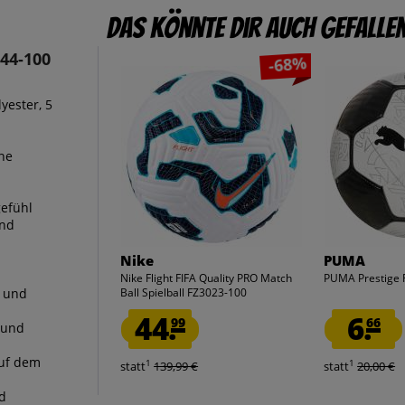
Das könnte dir auch gefalle
44-100
-68%
yester, 5
ne
gefühl
und
Nike
PUMA
Nike Flight FIFA Quality PRO Match
PUMA Prestige 
e und
Ball Spielball FZ3023-100
44.
6.
99
66
 und
auf dem
1
1
statt
139,99 €
statt
20,00 €
nd