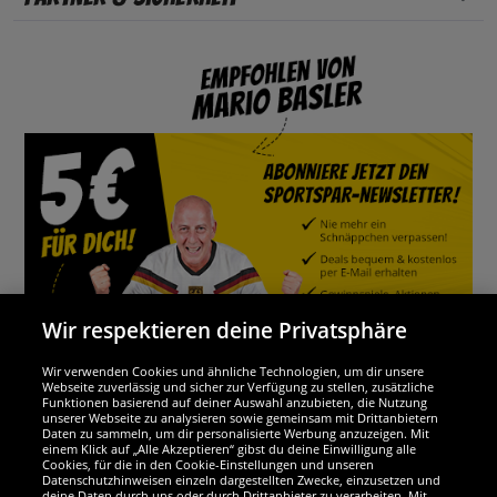
Wir respektieren deine Privatsphäre
Wir verwenden Cookies und ähnliche Technologien, um dir unsere
Webseite zuverlässig und sicher zur Verfügung zu stellen, zusätzliche
Funktionen basierend auf deiner Auswahl anzubieten, die Nutzung
Wir sind ausgezeichnet
unserer Webseite zu analysieren sowie gemeinsam mit Drittanbietern
Daten zu sammeln, um dir personalisierte Werbung anzuzeigen. Mit
einem Klick auf „Alle Akzeptieren“ gibst du deine Einwilligung alle
Cookies, für die in den Cookie-Einstellungen und unseren
Datenschutzhinweisen einzeln dargestellten Zwecke, einzusetzen und
deine Daten durch uns oder durch Drittanbieter zu verarbeiten. Mit