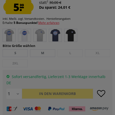
1
5.
statt
30,00 €
99
Du sparst: 24,01 €
inkl. MwSt.
zzgl. Versandkosten.
Herstellerangaben
Erhalte
5 Bonuspunkte!
Mehr erfahren
Bitte Größe wählen
S
M
L
XL
2XL
Sofort versandfertig, Lieferzeit 1-3 Werktage innerhalb
DE
IN DEN
WARENKORB