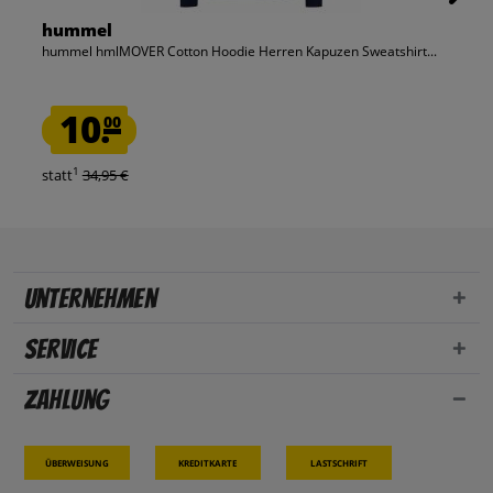
hummel
hummel hmlMOVER Cotton Hoodie Herren Kapuzen Sweatshirt...
10.
00
1
statt
34,95 €
Unternehmen
Service
Zahlung
Überweisung
Kreditkarte
Lastschrift