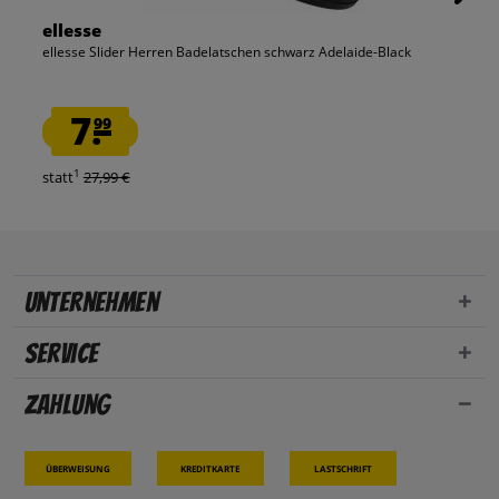
ellesse
ellesse Slider Herren Badelatschen schwarz Adelaide-Black
7.
99
1
statt
27,99 €
Unternehmen
Service
Zahlung
Überweisung
Kreditkarte
Lastschrift