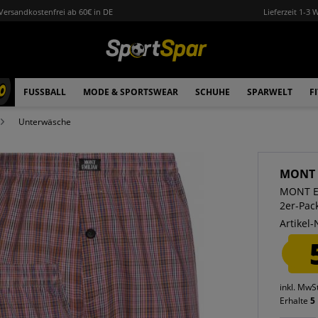
Versandkostenfrei ab 60€ in DE
Lieferzeit 1-3 
0
FUSSBALL
MODE & SPORTSWEAR
SCHUHE
SPARWELT
F
Unterwäsche
MONT 
MONT EM
2er-Pack
Artikel-
inkl. MwS
Erhalte
5