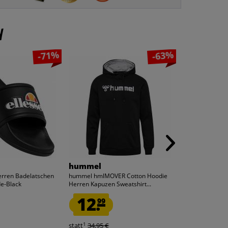
n
-71%
-63%
hummel
hummel
Herren Badelatschen
hummel hmlMOVER Cotton Hoodie
hummel hmlMOV
de-Black
Herren Kapuzen Sweatshirt...
Herren Kapuzen 
12.
10.
99
00
1
1
statt
34,95 €
statt
34,95 €