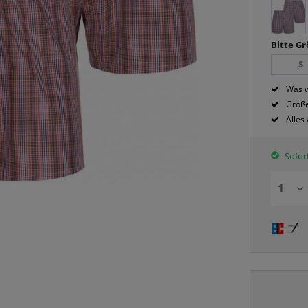
Bitte G
S
Was w
Große
Alles
Sofort