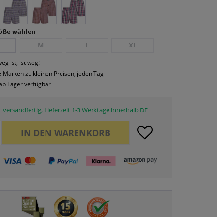
röße wählen
M
L
XL
eg ist, ist weg!
 Marken zu kleinen Preisen, jeden Tag
 ab Lager verfügbar
 versandfertig, Lieferzeit 1-3 Werktage innerhalb DE
IN DEN
WARENKORB