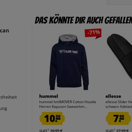
Das könnte dir auch gefalle
can
-71%
hummel
ellesse
sfreiheit
hummel hmlMOVER Cotton Hoodie
ellesse Slider 
Herren Kapuzen Sweatshirt...
schwarz Adelai
kung
10.
7.
00
99
1
1
statt
34,95 €
statt
27,99 €