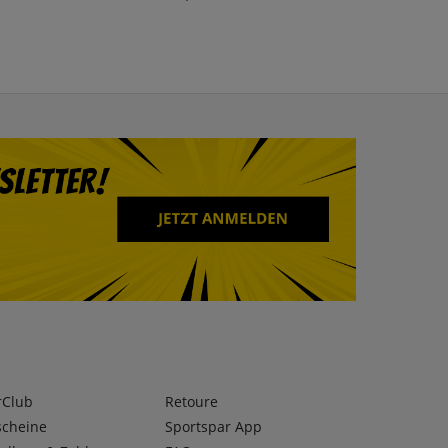
rClub
Retoure
scheine
Sportspar App