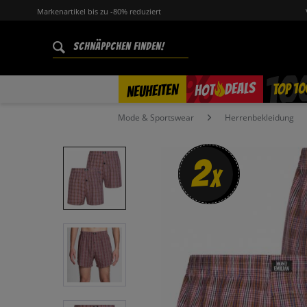
Markenartikel bis zu -80% reduziert
%
TOP 10
DEALS
NEUHEITEN
HOT
Mode & Sportswear
Herrenbekleidung
2
x