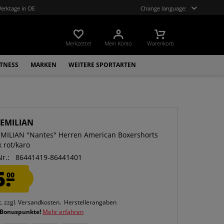
Werktage in DE
Change language:
Merkzettel
Mein Konto
Warenkorb
ITNESS
MARKEN
WEITERE SPORTARTEN
EMILIAN
ILIAN "Nantes" Herren American Boxershorts
 rot/karo
Nr.:
86441419-86441401
5.
00
t.
zzgl. Versandkosten.
Herstellerangaben
 Bonuspunkte!
Mehr erfahren