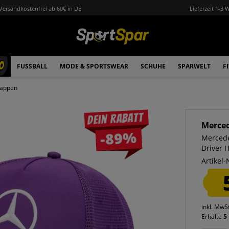
Versandkostenfrei ab 60€ in DE
Lieferzeit 1-3 
0
FUSSBALL
MODE & SPORTSWEAR
SCHUHE
SPARWELT
F
appen
Dein Rabatt
Merce
-89%
Mercede
Driver 
Artikel-
inkl. MwS
Erhalte
5