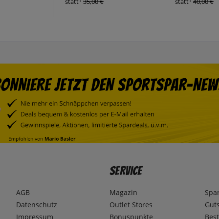
1
1
statt
35,00 €
statt
40,00 €
Service
AGB
Magazin
Spa
Datenschutz
Outlet Stores
Gut
Impressum
Bonuspunkte
Best