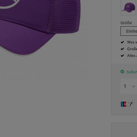
Größe
Einh
Was w
Große
Alles
Sofort