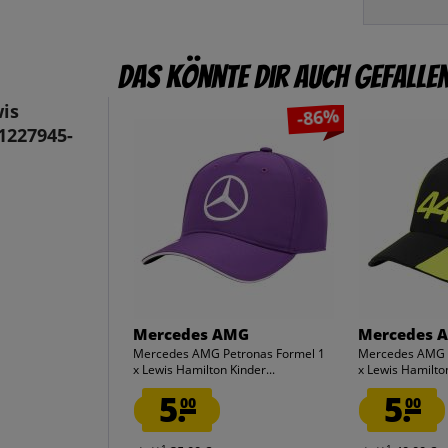
Das könnte dir auch gefalle
is
-86%
1227945-
Mercedes AMG
Mercedes 
Mercedes AMG Petronas Formel 1
Mercedes AMG P
x Lewis Hamilton Kinder...
x Lewis Hamilton
5.
5.
00
00