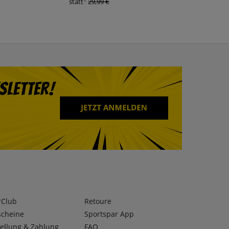
1
1
statt
29,99 €
statt
34,95 €
rClub
Retoure
scheine
Sportspar App
ellung & Zahlung
FAQ