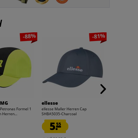
n
-88%
-81%
AMG
ellesse
hummel
etronas Formel 1
ellesse Maller Herren Cap
hummel hmlMOV
 Herren...
SHBA5035-Charcoal
Herren Kapuzen 
5.
10.
55
00