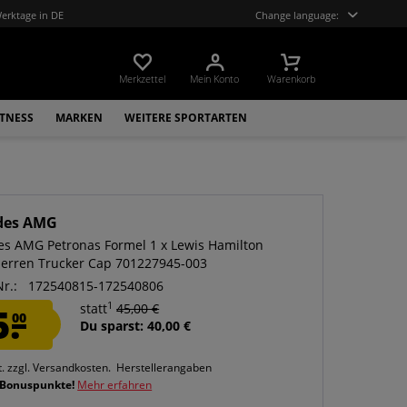
Werktage in DE
Change language:
Merkzettel
Mein Konto
Warenkorb
ITNESS
MARKEN
WEITERE SPORTARTEN
des AMG
s AMG Petronas Formel 1 x Lewis Hamilton
Herren Trucker Cap 701227945-003
Nr.:
172540815-172540806
1
5.
statt
45,00 €
00
Du sparst: 40,00 €
t.
zzgl. Versandkosten.
Herstellerangaben
 Bonuspunkte!
Mehr erfahren