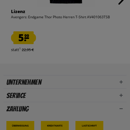
Lizenz
Avengers: Endgame Thor Photo Herren T-Shirt AV401063TSB
5.
99
1
statt
22,95 €
Unternehmen
Service
Zahlung
Überweisung
Kreditkarte
Lastschrift