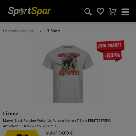
Herrenbekleidung
T-Shirts
Dein Rabatt
-83%
Lizenz
Marvel Black Panther Wakanda Forever Herren T-Shirt FBMTS717SPO
Artikel-Nr.:
169367277-169367196
1
statt
54,00 €
99