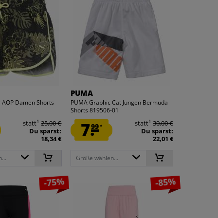
PUMA
AOP Damen Shorts
PUMA Graphic Cat Jungen Bermuda
Shorts 819506-01
1
1
statt
25,00 €
7.
statt
30,00 €
99
*
Du sparst:
Du sparst:
18,34 €
22,01 €
...
Größe wählen...
-75%
-85%