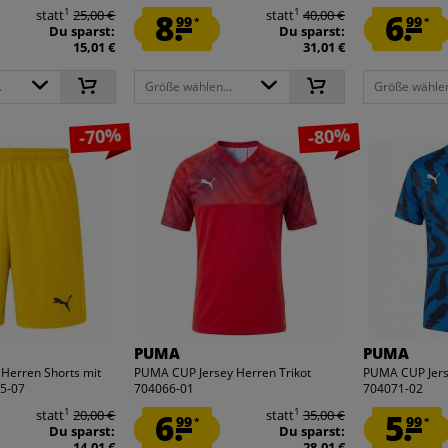
1
1
statt
25,00 €
8.
statt
40,00 €
6.
99
99
*
*
Du sparst:
Du sparst:
15,01 €
31,01 €
.
Größe wählen...
Größe wählen
-70%
-80%
PUMA
PUMA
Herren Shorts mit
PUMA CUP Jersey Herren Trikot
PUMA CUP Jerse
5-07
704066-01
704071-02
1
1
statt
20,00 €
6.
statt
35,00 €
5.
99
99
*
*
Du sparst:
Du sparst:
14,01 €
28,01 €