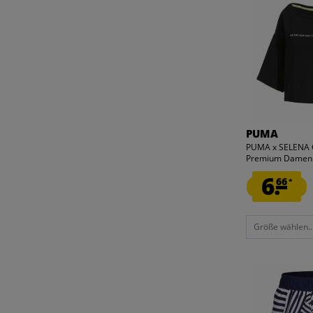
BABY
SCHLÜSSELANHÄNGER
3
SCHUHZUBEHÖR
4
SCHLÄGER
5
SHORTS
19
SNEAKER
20
SOCKEN
21
SPORTSCHUHE
22
PUMA
STUTZEN
23
PUMA x SELENA
SWEATSHIRT & PULLOVER
Premium Damen 
24
SWEAT- & STRICKJACKE
6.
66
36
*
TASCHE
37
T-SHIRT
39
Größe wählen..
TRIKOT
40
TRAININGSANZUG
41
UNTERWÄSCHE
42
WESTE
43
ZUBEHÖR
44