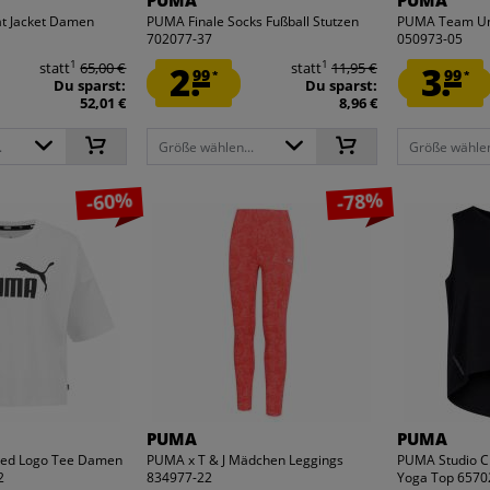
PUMA
PUMA
t Jacket Damen
PUMA Finale Socks Fußball Stutzen
PUMA Team Uni
702077-37
050973-05
1
1
statt
65,00 €
2.
statt
11,95 €
3.
99
99
*
*
Du sparst:
Du sparst:
52,01 €
8,96 €
.
Größe wählen...
Größe wählen
-60%
-78%
PUMA
PUMA
ed Logo Tee Damen
PUMA x T & J Mädchen Leggings
PUMA Studio C
2
834977-22
Yoga Top 6570