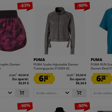
-83%
-90%
PUMA
PUMA
raphic Damen
PUMA Studio Adjustable Damen
PUMA RUN Gra
6
Trainingsjacke 519309-02
Damen Kleid 5
1
1
statt
40,00 €
6.
statt
65,00 €
6.
66
99
*
*
Du sparst:
Du sparst:
33,01 €
58,34 €
.
Größe wählen...
Größe wählen
-90%
-90%