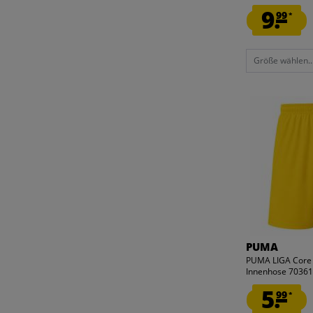
9.
99
*
Größe wählen..
PUMA
PUMA LIGA Core 
Innenhose 70361
5.
99
*