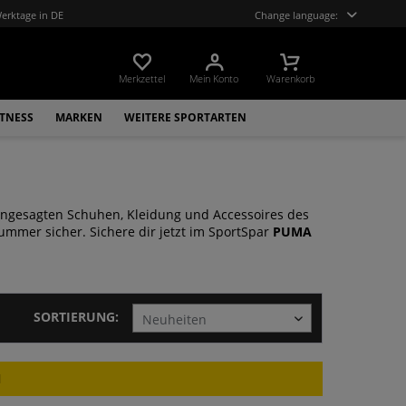
Werktage in DE
Change language:
Merkzettel
Mein Konto
Warenkorb
ITNESS
MARKEN
WEITERE SPORTARTEN
 angesagten Schuhen, Kleidung und Accessoires des
Nummer sicher. Sichere dir jetzt im SportSpar
PUMA
SORTIERUNG:
N