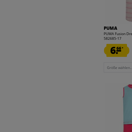
PUMA
PUMA Fusion Dre
582685-17
6.
66
*
Größe wählen..