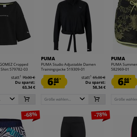
PUMA
PUMA
 GOMEZ Cropped
PUMA Studio Adjustable Damen
PUMA Summer 
Shirt 579782-03
Trainingsjacke 519309-01
582969-01
1
1
statt
70,00 €
6.
statt
65,00 €
6.
66
66
*
*
Du sparst:
Du sparst:
63,34 €
58,34 €
.
Größe wählen...
Größe wählen
-68%
-78%