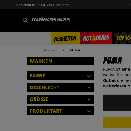
Markenartikel bis zu -80% reduziert
%
TOP 10
DEALS
NEUHEITEN
HOT
Marken
PUMA
PUMA
MARKEN
PUMA ist eine
weltweit ren
FARBE
Outlet
die bes
weiterlesen
GESCHLECHT
HERREN
GRÖSSE
DAMEN
2XS
PRODUKTART
KINDER
XS
ANZUG
S
SCHLIESSEN
BALL