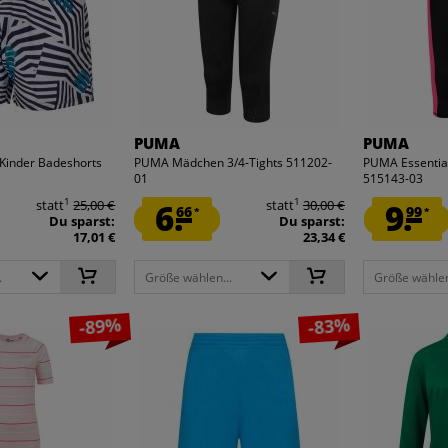
PUMA
PUMA
Kinder Badeshorts
PUMA Mädchen 3/4-Tights 511202-
PUMA Essentia
01
515143-03
1
1
statt
25,00 €
6.
statt
30,00 €
9.
66
99
*
*
Du sparst:
Du sparst:
17,01 €
23,34 €
.
Größe wählen...
Größe wählen
-89%
-83%