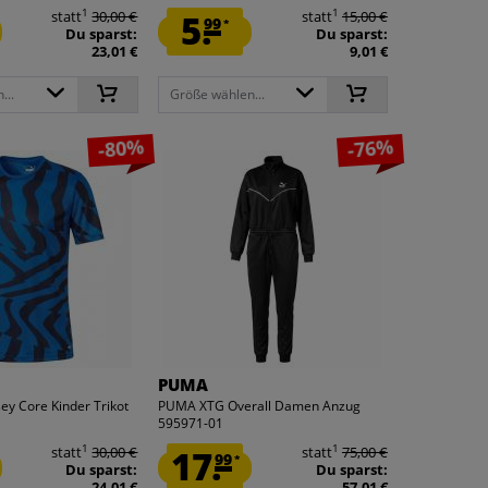
1
1
statt
30,00 €
5.
statt
15,00 €
99
*
Du sparst:
Du sparst:
23,01 €
9,01 €
...
Größe wählen...
-80%
-76%
PUMA
y Core Kinder Trikot
PUMA XTG Overall Damen Anzug
595971-01
1
1
statt
30,00 €
17.
statt
75,00 €
99
*
Du sparst:
Du sparst:
24,01 €
57,01 €