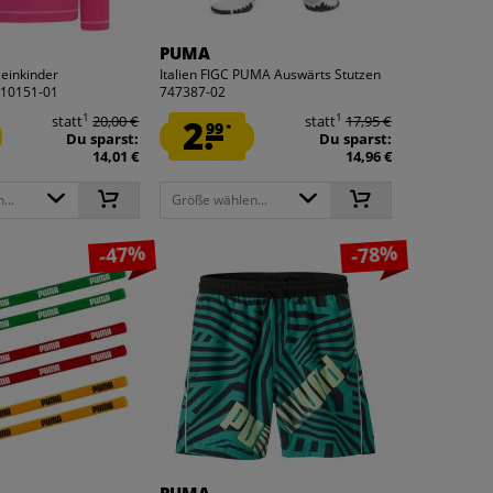
PUMA
einkinder
Italien FIGC PUMA Auswärts Stutzen
810151-01
747387-02
1
1
statt
20,00 €
2.
statt
17,95 €
99
*
Du sparst:
Du sparst:
14,01 €
14,96 €
...
Größe wählen...
-47%
-78%