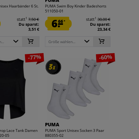
PUMA
sex Haarbänder 6 St.
PUMA Swim Boy Kinder Badeshorts
511050-01
1
1
statt
7,50 €
6.
statt
30,00 €
66
*
Du sparst:
Du sparst:
3,51 €
23,34 €
...
Größe wählen...
-77%
-60%
3
3
x
x
PUMA
rop Lace Tank Damen
PUMA Sport Unisex Socken 3 Paar
20-05
880355-02