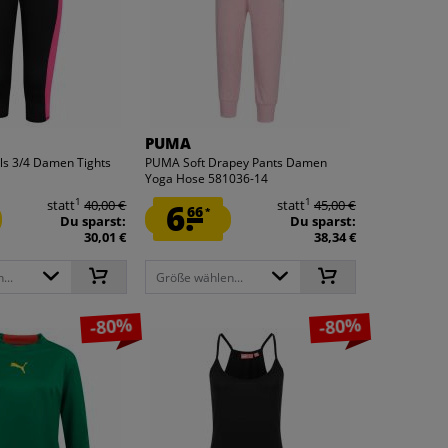
PUMA
ls 3/4 Damen Tights
PUMA Soft Drapey Pants Damen
Yoga Hose 581036-14
1
1
statt
40,00 €
6.
statt
45,00 €
66
*
Du sparst:
Du sparst:
30,01 €
38,34 €
...
Größe wählen...
-80%
-80%