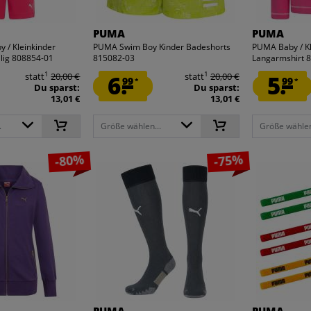
PUMA
PUMA
 / Kleinkinder
PUMA Swim Boy Kinder Badeshorts
PUMA Baby / Kl
lig 808854-01
815082-03
Langarmshirt 
1
1
statt
20,00 €
6.
statt
20,00 €
5.
99
99
*
*
Du sparst:
Du sparst:
13,01 €
13,01 €
.
Größe wählen...
Größe wählen
-80%
-75%