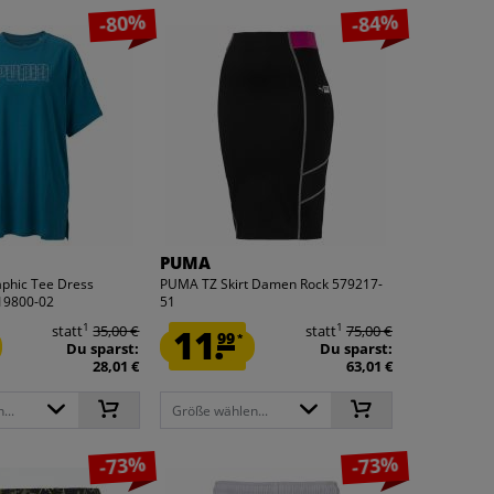
-80%
-84%
PUMA
phic Tee Dress
PUMA TZ Skirt Damen Rock 579217-
19800-02
51
1
1
statt
35,00 €
11.
statt
75,00 €
99
*
Du sparst:
Du sparst:
28,01 €
63,01 €
...
Größe wählen...
-73%
-73%