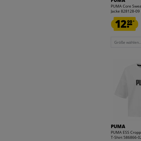
PUMA
PUMA Core Swea
Jacke 828128-09
12.
99
*
Größe wählen..
PUMA
PUMA ESS Cropp
T-Shirt 586866-0