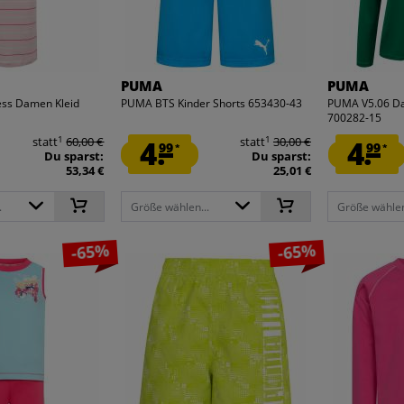
PUMA
PUMA
ss Damen Kleid
PUMA BTS Kinder Shorts 653430-43
PUMA V5.06 Da
700282-15
1
1
statt
60,00 €
4.
statt
30,00 €
4.
99
99
*
*
Du sparst:
Du sparst:
53,34 €
25,01 €
.
Größe wählen...
Größe wählen
-65%
-65%