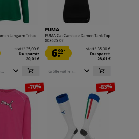
PUMA
men Langarm Trikot
PUMA Cat Camisole Damen Tank Top
808625-07
1
1
statt
25,00 €
6.
statt
35,00 €
99
*
Du sparst:
Du sparst:
20,01 €
28,01 €
...
Größe wählen...
-70%
-83%