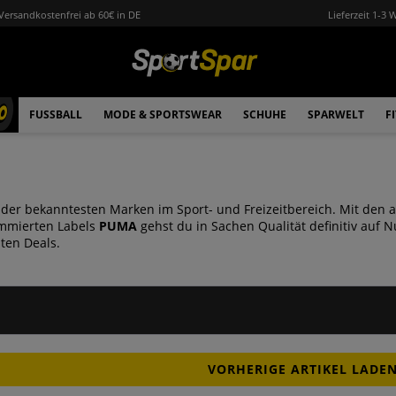
Versandkostenfrei ab 60€ in DE
Lieferzeit 1-3 
0
FUSSBALL
MODE & SPORTSWEAR
SCHUHE
SPARWELT
F
 der bekanntesten Marken im Sport- und Freizeitbereich. Mit den
ommierten Labels
PUMA
gehst du in Sachen Qualität definitiv auf 
ten Deals.
VORHERIGE ARTIKEL LADE