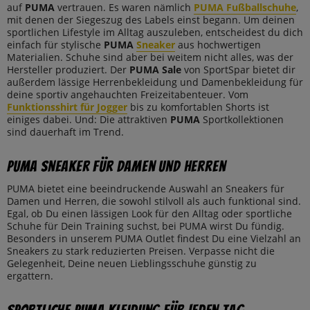
auf
PUMA
vertrauen. Es waren nämlich
PUMA Fußballschuhe
,
mit denen der Siegeszug des Labels einst begann. Um deinen
sportlichen Lifestyle im Alltag auszuleben, entscheidest du dich
einfach für stylische
PUMA
Sneaker
aus hochwertigen
Materialien. Schuhe sind aber bei weitem nicht alles, was der
Hersteller produziert. Der
PUMA
Sale
von SportSpar bietet dir
außerdem lässige Herrenbekleidung und Damenbekleidung für
deine sportiv angehauchten Freizeitabenteuer. Vom
Funktionsshirt für Jogger
bis zu komfortablen Shorts ist
einiges dabei. Und: Die attraktiven
PUMA
Sportkollektionen
sind dauerhaft im Trend.
PUMA Sneaker für Damen und Herren
PUMA bietet eine beeindruckende Auswahl an Sneakers für
Damen und Herren, die sowohl stilvoll als auch funktional sind.
Egal, ob Du einen lässigen Look für den Alltag oder sportliche
Schuhe für Dein Training suchst, bei PUMA wirst Du fündig.
Besonders in unserem PUMA Outlet findest Du eine Vielzahl an
Sneakers zu stark reduzierten Preisen. Verpasse nicht die
Gelegenheit, Deine neuen Lieblingsschuhe günstig zu
ergattern.