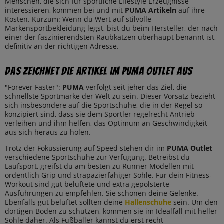
Menschen, die sich für sportliche Lifestyle Erzeugnisse
interessieren, kommen bei und mit
PUMA
Artikeln
auf ihre
Kosten. Kurzum: Wenn du Wert auf stilvolle
Markensportbekleidung legst, bist du beim Hersteller, der nach
einer der faszinierendsten Raubkatzen überhaupt benannt ist,
definitiv an der richtigen Adresse.
Das zeichnet die Artikel im PUMA Outlet aus
"Forever Faster":
PUMA
verfolgt seit jeher das Ziel, die
schnellste Sportmarke der Welt zu sein. Dieser Vorsatz bezieht
sich insbesondere auf die Sportschuhe, die in der Regel so
konzipiert sind, dass sie dem Sportler regelrecht Antrieb
verleihen und ihm helfen, das Optimum an Geschwindigkeit
aus sich heraus zu holen.
Trotz der Fokussierung auf Speed stehen dir im
PUMA
Outlet
verschiedene Sportschuhe zur Verfügung. Betreibst du
Laufsport, greifst du am besten zu Runner Modellen mit
ordentlich Grip und strapazierfähiger Sohle. Für dein Fitness-
Workout sind gut belüftete und extra gepolsterte
Ausführungen zu empfehlen. Sie schonen deine Gelenke.
Ebenfalls gut belüftet sollten deine
Hallenschuhe
sein. Um den
dortigen Boden zu schützen, kommen sie im Idealfall mit heller
Sohle daher. Als Fußballer kannst du erst recht